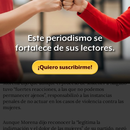
Tras una serie de impugnaciones internas basadas en
acusaciones de violación sexual, el senador con licencia
obtuvo finalmente el registro como candidato de Morena
el 4 de marzo, luego de que la dirigencia de Morena
decidió confirmar su candidatura a la gubernatura de
Guerrero.
La Comisión Nacional de Elecciones (CNE) de Morena
confirmó el pasado 12 de marzo la nominación del
senador con licencia como abanderado,
tras realizar una
nueva encuesta levantada en Guerrero.
Morena dijo que aunque el proceso de sostener a Salgado
tuvo “fuertes reacciones, a las que no podemos
permanecer ajenos”, responsabilizó a las instancias
penales de no actuar en los casos de violencia contra las
mujeres.
Aunque Morena dijo reconocer la “legítima la
indignación y el dolor de las mujeres” de su partido, negó