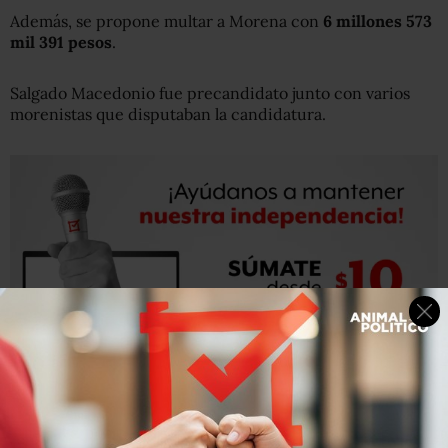
Además, se propone multar a Morena con
6 millones 573
mil 391 pesos
.
Salgado Macedonio fue precandidato junto con varios
morenistas que disputaban la candidatura.