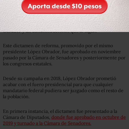
resolverá con base en la legislación penal aplicable.
El decreto entrará en vigor desde este sábado por lo que
aplicará para el presidente Andrés Manuel López
Obrador y las administraciones que le sigan.
Este dictamen de reforma, promovido por el mismo
presidente López Obrador, fue aprobado en noviembre
pasado por la Cámara de Senadores y posteriormente por
los congresos estatales.
Desde su campaña en 2018, López Obrador prometió
acabar con el fuero presidencial para que cualquier
mandatario federal pudiera ser juzgado como el resto de
la población.
En primera instancia, el dictamen fue presentado a la
Cámara de Diputados,
donde fue aprobado en octubre de
2019 y turnado a la Cámara de Senadores.