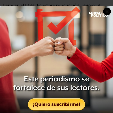
Después, el 18 de diciembre se anunció el regreso al
semáforo rojo en la capital, con lo cual los restaurantes se
volvieron a ver obligados a cerrar hasta el 10 de enero del
2021; sin embargo, el periodo se vio alargado.
Otro sector que, según reportes de la ENOE, percibió la
pérdida de ocupación más alta durante el último
trimestre del 2020 fue el de micronegocios. La baja fue
de 914 mil ocupados menos a comparación del año
anterior.
La disminución se centró en aquellos micronegocios que
contaban con establecimiento, en los cuales la reducción
de ocupación fue de 474 mil personas.
Empleo formal y perspectiva de género
La población ocupada informal en el cuarto y último
trimestre de 2020 fue 29.6 millones de personas, 1.7