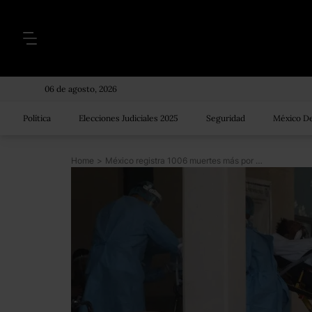
06 de agosto, 2026
Política
Elecciones Judiciales 2025
Seguridad
México De
Home
>
México registra 1006 muertes más por COVID y supera las 182 mil defunciones