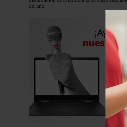
disminución de la tendencia en casos estimado
del año.