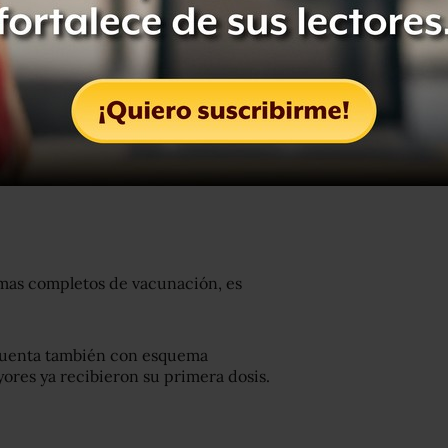
ción general están ocupadas. En camas
 ha aplicado un millón 900 mil 784
emas completos de vacunación, es
 cuenta también con esquema
ores ya recibieron su primera dosis.