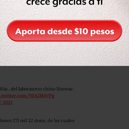
entre lo que resta de febrero y mayo
a COVID.
 embarque de 800 mil dosis de la
, director general de Promoción de la
Vac, del laboratorio chino Sinovac.
c.twitter.com/NiA2l64VPg
, 2021
ones 271 mil 32 dosis, de las cuales