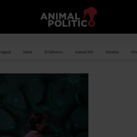
sigual
Salud
El Sabueso
Animal MX
Estados
Gén