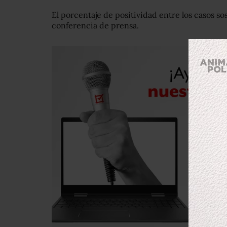
El porcentaje de positividad entre los casos s
conferencia de prensa.