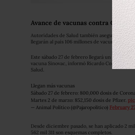
Avance de vacunas contra COVID
Autoridades de Salud también aseguraron que 
llegarán al país 106 millones de vacunas contr
Este sábado 27 de febrero llegará un siguiente
vacuna Sinovac, informó Ricardo Cortés Alcalá
Salud.
Llegan más vacunas
Sábado 27 de febrero: 800,000 dosis de Corona
Martes 2 de marzo: 852,150 dosis de Pfizer.
pi
— Animal Político (@Pajaropolitico)
February 27
Desde diciembre pasado, se han aplicado 2 mill
562 mil 311 son esquemas completos.