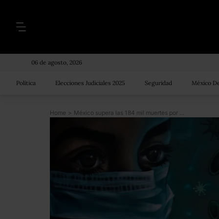
06 de agosto, 2026
Política
Elecciones Judiciales 2025
Seguridad
México De
Home
>
México supera las 184 mil muertes por COVID; este sábado llegan 800 mil dosis de Sinovac