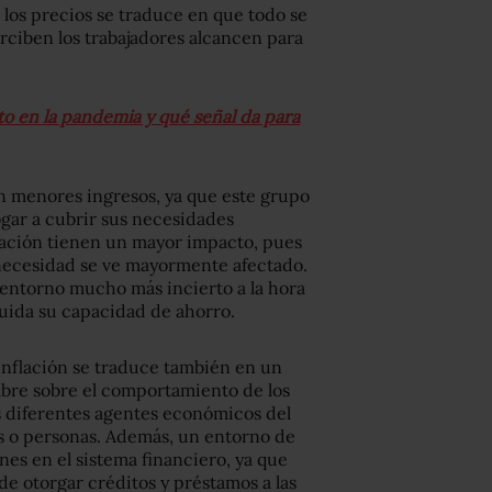
los precios se traduce en que todo se
erciben los trabajadores alcancen para
 en la pandemia y qué señal da para
on menores ingresos, ya que este grupo
ogar a cubrir sus necesidades
flación tienen un mayor impacto, pues
necesidad se ve mayormente afectado.
n entorno mucho más incierto a la hora
uida su capacidad de ahorro.
a inflación se traduce también en un
umbre sobre el comportamiento de los
os diferentes agentes económicos del
as o personas. Además, un entorno de
ones en el sistema financiero, ya que
e otorgar créditos y préstamos a las