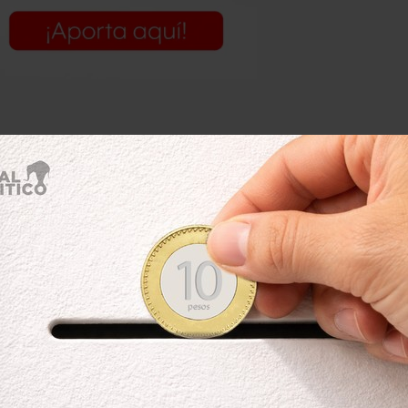
 una
variación mensual de 0.86%
, la
esde 2017; este incremento de mes a
por el alza en los precios de los
enero 2021 respecto a diciembre
negi da seguimiento para medir el alza
s componentes: el subyacente y el no
 precios de los bienes que no son
, alimentos procesados, y servicios
tros.
incremento anual de 3.84%, impulsado