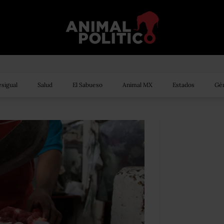
sigual
Salud
El Sabueso
Animal MX
Estados
Gén