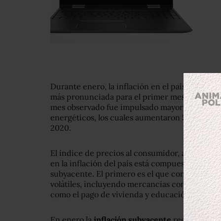
Durante enero, la inflación en el país registró
más pronunciada para el primer mes del año d
mes observado fue impulsado mayoritariamente 
energéticos, los cuales aumentaron 5.23% en 
2020.
El índice de precios al consumidor, al que el I
en la inflación del país está compuesto por do
subyacente. El primero es el que considera los
volátiles, incluyendo mercancías como bebidas
como el pago de vivienda y educación, entre o
En enero la
inflación subyacente
registró un 