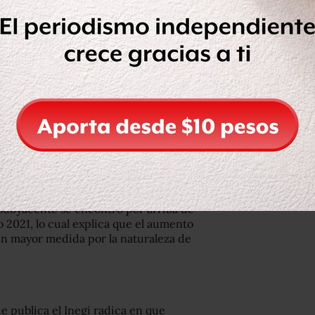
imentos, bebidas y tabaco.
conomía mexicana a crecer 3.7% en
nte
– que considera a los bienes con
flación anual de 2.63%, tasa mayor a la
(2.33%) de 2020; este componente
el mes registraron un fuerte
tanaje y el gas doméstico LP), así
os como las frutas y las verduras.
subyacente se encontró por arriba de
 2021, lo cual explica que el aumento
en mayor medida por la naturaleza de
e publica el Inegi radica en que