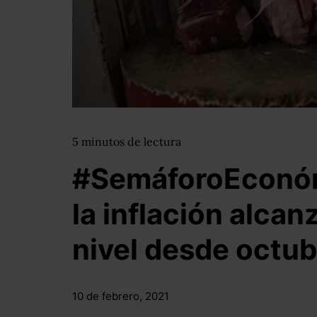
5
minutos
de lectura
#SemáforoEconóm
la inflación alca
nivel desde octu
10 de febrero, 2021