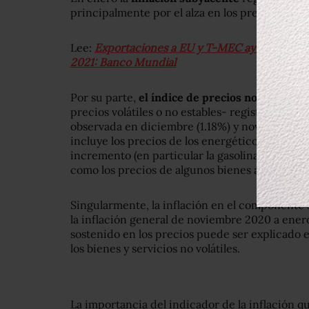
principalmente por el alza en los precios de al
Lee:
Exportaciones a EU y T-MEC ayudarán a e
2021: Banco Mundial
Por su parte,
el índice de precios no subyace
precios volátiles o no estables- registró una in
observada en diciembre (1.18%) y noviembre 
incluye los precios de los energéticos, que en 
incremento (en particular la gasolina de bajo oc
como los precios de algunos bienes agropecuari
Singularmente, la inflación en el componente 
la inflación general de noviembre 2020 a enero
sostenido en los precios puede ser explicado 
los bienes y servicios no volátiles.
La importancia del indicador de la inflación qu