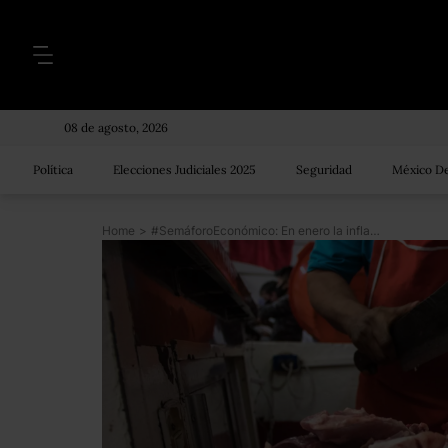
08 de agosto, 2026
Política
Elecciones Judiciales 2025
Seguridad
México De
Home
>
#SemáforoEconómico: En enero la inflación alcanzó su mayor nivel desde octubre 2020