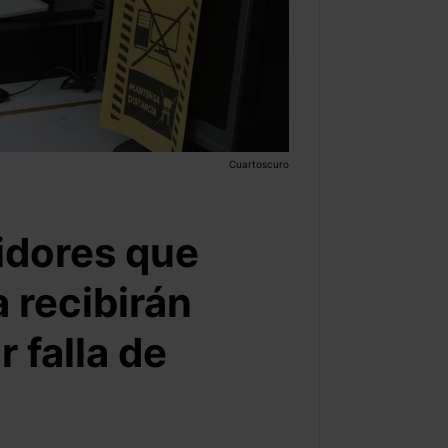
Cuartoscuro
idores que
 recibirán
 falla de