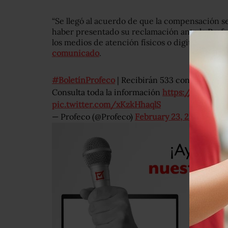
“Se llegó al acuerdo de que la compensación se
haber presentado su reclamación ante la Profe
los medios de atención físicos o digitales de IZ
comunicado
.
#BoletínProfeco
| Recibirán 533 consumidores
Consulta toda la información
https://t.co/ty
pic.twitter.com/xKzkHhaqlS
— Profeco (@Profeco)
February 23, 2021