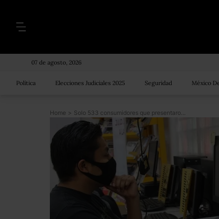
07 de agosto, 2026
Política
Elecciones Judiciales 2025
Seguridad
México De
Home
>
Solo 533 consumidores que presentaron queja recibirán compensación por falla de internet de Izzi