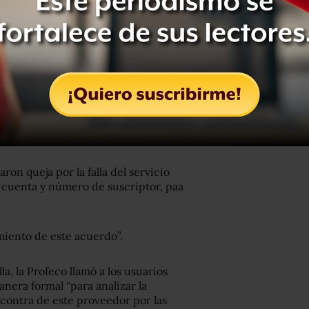
on queja por la falla del servicio
 cuenta y número de suscriptor, paa
miento de este acuerdo”.
la, la Profeco llamó a los usuarios
nera formal “para analizar la
 contra de este proveedor por las