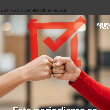
a por un día completo de servicio al
co y/o hecho su reporte a través de
ZI”, explicó la Profeco en un
 compensación por falla de
#IZZI
.
ur6MwTAC