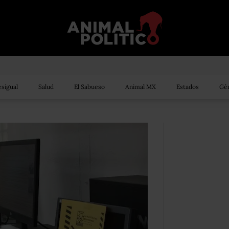
sigual
Salud
El Sabueso
Animal MX
Estados
Gén