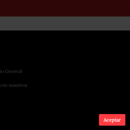
io General
con nosotros
Aceptar