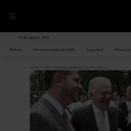
06 de agosto, 2026
Política
Elecciones Judiciales 2025
Seguridad
México De
Home
>
SFP inhabilita a Alfredo Castillo, extitular de Conade, por omisión en declaraciones patrimoniales