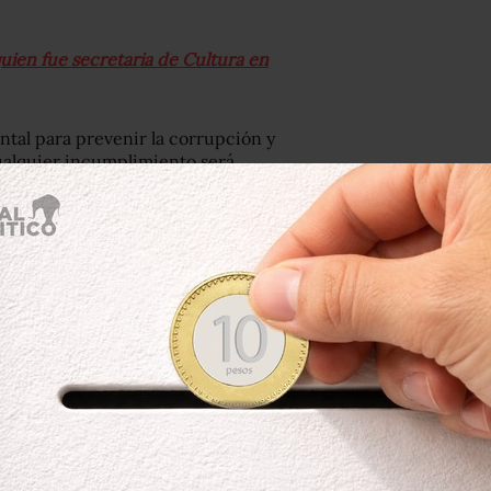
quien fue secretaria de Cultura en
al para prevenir la corrupción y
 cualquier incumplimiento será
confianza ciudadana en el servicio
neoliberal”, señaló Sandoval