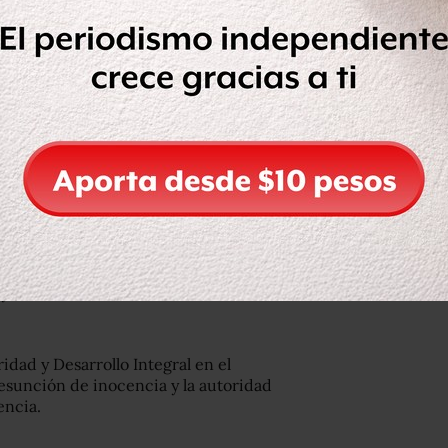
a destacó que la omisión significó
de Responsabilidades Administrativas de
momento del acto, la cual establecía la
y veracidad las declaraciones de
dad y Desarrollo Integral en el
resunción de inocencia y la autoridad
encia.