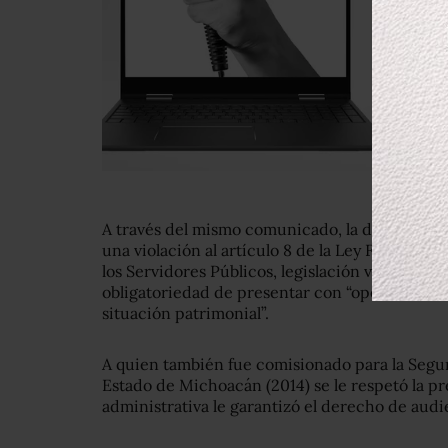
A través del mismo comunicado, la dependenci
una violación al artículo 8 de la Ley Federal 
los Servidores Públicos, legislación vigente al 
obligatoriedad de presentar con “oportunidad 
situación patrimonial”.
A quien también fue comisionado para la Seguri
Estado de Michoacán (2014) se le respetó la p
administrativa le garantizó el derecho de audi