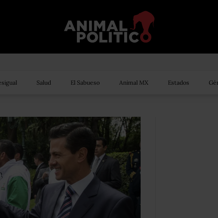
sigual
Salud
El Sabueso
Animal MX
Estados
Gén