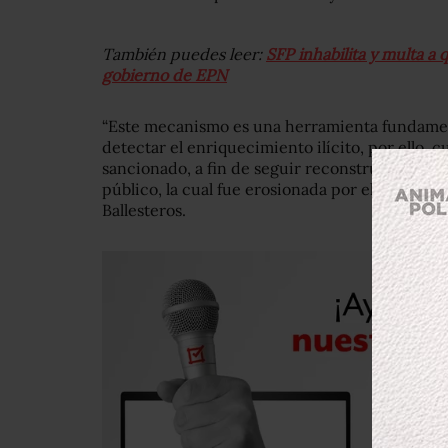
También puedes leer:
SFP inhabilita y multa a 
gobierno de EPN
“Este mecanismo es una herramienta fundament
detectar el enriquecimiento ilícito, por ello,
sancionado, a fin de seguir reconstruyendo la 
público, la cual fue erosionada por el régimen 
Ballesteros.