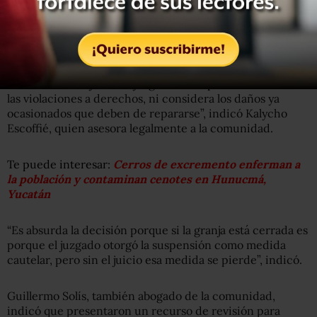
habían cesado porque la granja se encontraba cerrada. La
decisión generó inconformidad entre los pobladores
debido a que los permisos de CONAGUA siguen vigentes
y la granja podría intentar el reinicio de sus operaciones.
“Al sobreseer el juicio el juzgado no se pronuncia sobre
las violaciones a derechos, ni considera los daños ya
ocasionados que deben de repararse”, indicó Kalycho
Escoffié, quien asesora legalmente a la comunidad.
Te puede interesar:
Cerros de excremento enferman a
la población y contaminan cenotes en Hunucmá,
Yucatán
“Es absurda la decisión porque si la granja está cerrada es
porque el juzgado otorgó la suspensión como medida
cautelar, pero sin el juicio esa medida se pierde”, indicó.
Guillermo Solís, también abogado de la comunidad,
indicó que presentaron un recurso de revisión para