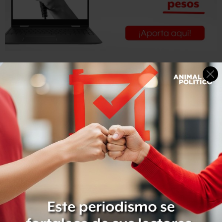
Derivado de la orden judicial, la SDS ordenó el cierre del
complejo pero el Organismo de Cuenca Península de
Yucatán de la CONAGUA no realizó la inspección y
concedió en un solo acto todos los permisos de
perforación de pozos y descargas a la empresa, “a pesar
de no cumplir con los requisitos”, informó la comunidad.
El pasado 15 de diciembre pasado, el juzgado decidió
sobreseer el caso lo que significa que lo da por concluido
sin pronunciarse acerca de si las autoridades violaron o
no los derechos humanos, denunció la comunidad.
En su decisión, el juzgado argumentó que las violaciones