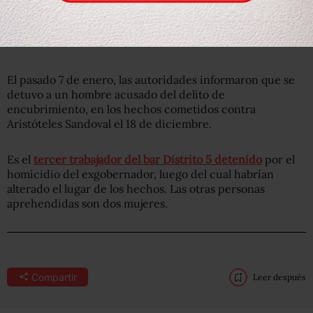
El pasado 7 de enero, las autoridades informaron que se
detuvo a un hombre acusado del delito de
encubrimiento, en los hechos cometidos contra
Aristóteles Sandoval el 18 de diciembre.
Es el
tercer trabajador del bar Distrito 5 detenido
por el
homicidio del exgobernador, luego del cual habrían
alterado el lugar de los hechos. Las otras personas
aprehendidas son dos mujeres.
Compartir
Leer después