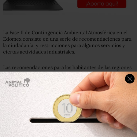
La Fase II de Contingencia Ambiental Atmosférica en el
Edomex consiste en una serie de recomendaciones para
la ciudadanía, y restricciones para algunos servicios y
ciertas actividades industriales.
Las recomendaciones para los habitantes de las regiones
antes mencionadas son:
Evitar salir a la calle y en caso de hacerlo usar
mascarillas o cubrebocas.
Evitar el uso de vehículos para prevenir zonas con alta
circulación vehicular.
Permanecer en lugares cerrados y limitar el tiempo
de actividades al aire libre, principalmente los grupos
sensibles (niños, mujeres embarazadas, adultos