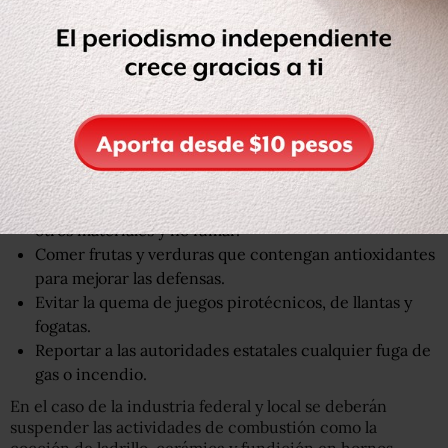
mayores y personas con problemas respiratorios y
cardiovasculares).
Evitar hacer actividades culturales y de recreo, así
como hacer ejercicio al aire libre a cualquier hora del
día.
Si se usa aire acondicionado en oficina, hogar o
automóvil, se recomienda hacerlo en modo de
“recirculación”.
En casa no prender velas ni quemar leña, carbón u
otros materiales y no fumar.
Comer frutas y verduras que contengan antioxidantes
para mejorar las defensas.
Evitar la quema de juegos pirotécnicos, de llantas y
fogatas.
Reportar a las autoridades estatales cualquier fuga de
gas o incendio.
En el caso de la industria federal y local se deberán
suspender las actividades de combustión como la
cocción de ladrillo, cerámica y fundición en hornos