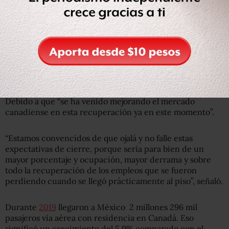
Pese a las malas cifras que dejó la pandemia de COVID, el
secretario de Turismo, Miguel Torruco, dijo en
septiembre pasado que confiaba en que “podría haber un
repunte bastante interesante, sobre todo en los
canadienses”.
Explicó que este
repunte podría darse durante el
invierno “de finales de octubre hasta mediados de abril”
.
Debido a que “se ha venido mejorando el mercado
canadiense en esta recuperación ya en este momento”.
“Estamos convencidos de que ojalá y no falle estas
expectativas de cierre, porque sería para bien de un
mayor porcentaje y ocupación, mayor derrama y sobre
todo la recuperación de los empleos que se fueron
perdiendo cuando se llegó prácticamente al piso”, señaló.
Durante
2019
llegaron a México 2 millones 296 mil
pasajeros vía aérea con residencia en Canadá. Eso
significó un crecimiento del 5.9% comparado con el