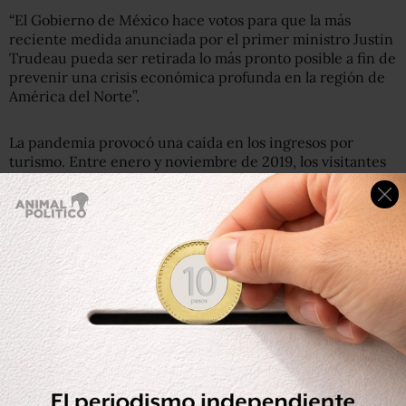
“El Gobierno de México hace votos para que la más
reciente medida anunciada por el primer ministro Justin
Trudeau pueda ser retirada lo más pronto posible a fin de
prevenir una crisis económica profunda en la región de
América del Norte”.
La pandemia provocó una caída en los ingresos por
turismo. Entre enero y noviembre de 2019, los visitantes
extranjeros gastaron en nuestro país 20 mil 86.5 millones
de dólares. Esta cifra se redujo más de la mitad durante el
mismo periodo pero de 2020 por la pandemia a solo 8 mil
692 millones de dólares, de acuerdo con cifras de la
Secretaría de Turismo
(Sectur).
El turismo canadiense también se redujo. De enero a
noviembre de 2020 México recibió 54% menos turistas
provenientes de Canadá, respecto al mismo periodo del
año anterior. Aún así, Canadá siguió siendo el segundo
país con más presencia turística en nuestro país.