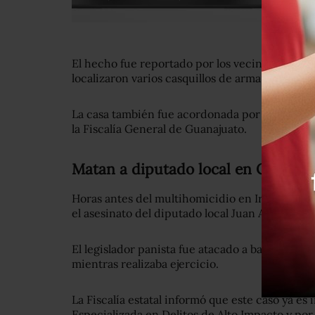
El hecho fue reportado por los vecinos a las a
localizaron varios casquillos de arma larga den
La casa también fue acordonada por elementos
la Fiscalía General de Guanajuato.
Matan a diputado local en Celaya
Horas antes del multihomicidio en Irapuato, a
el asesinato del diputado local Juan Antonio A
El legislador panista fue atacado a balazos en 
mientras realizaba ejercicio.
La Fiscalía estatal informó que este caso ya es 
Especializada en Delitos de Alto Impacto y por