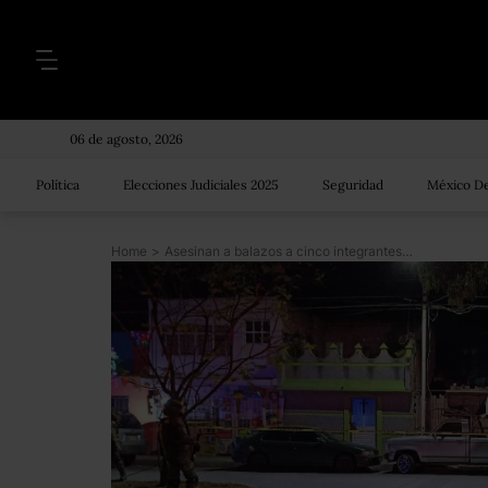
06 de agosto, 2026
Política
Elecciones Judiciales 2025
Seguridad
México De
Home
>
Asesinan a balazos a cinco integrantes de una familia en comunidad de Irapuato, Guanajuato