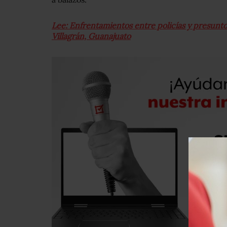
Lee: Enfrentamientos entre policías y presunt
Villagrán, Guanajuato