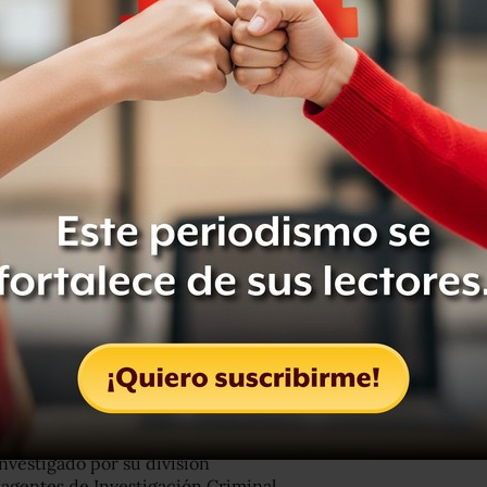
utoridades municipales, quienes
tro del inmueble.
 de la Guardia Nacional y personal de
utoridades estatales informaron sobre
costa Cano.
calles del centro de Juventino Rosas
investigado por su división
 agentes de Investigación Criminal.