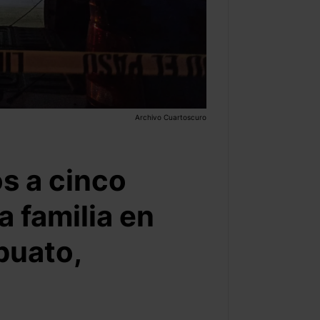
Archivo Cuartoscuro
s a cinco
a familia en
puato,