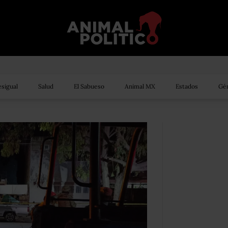
sigual
Salud
El Sabueso
Animal MX
Estados
Gén