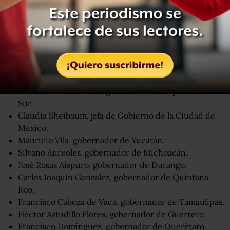
Guanajuato, Diego Sinhue Rodríguez Vallejo,
informó que
dio positivo a la prueba de COVID-19 en diciembre
pasado.
Antes dieron positivo al virus del sars-cov-2:
Claudia Pavlovich
, gobernadora de Sonora.
Carlos Mendoza Davis, gobernador de Baja California
Sur.
Claudia Sheibaum
, jefa de Gobierno de la Ciudad de
México.
Mauricio Vila, gobernador de
Yucatán.
Silvano Aureoles
, gobernador de Michoacán.
José Rosas Aispuro, gobernador de Durango.
Carlos Joaquín González, gobernador de Quintana
Roo.
Francisco Cabeza de Vaca, gobernador de
Tamaulipas.
Héctor Astudillo Flores, gobernador de Guerrero.
Francisco Domíngue
z, gobernador de Querétaro.