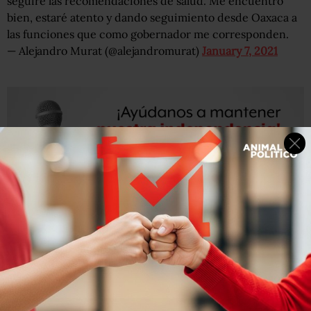
seguiré las recomendaciones de salud. Me encuentro
bien, estaré atento y dando seguimiento desde Oaxaca a
las funciones que como gobernador me corresponden.
— Alejandro Murat (@alejandromurat)
January 7, 2021
El último en contagiarse fue e
l gobernador de