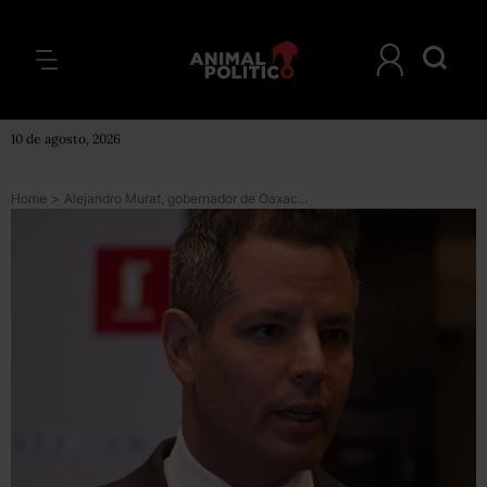
10 de agosto, 2026
Home
>
Alejandro Murat, gobernador de Oaxaca, da positivo a COVID; van 14 mandatarios contagiados