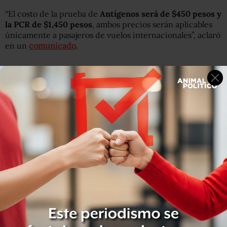
“El costo de la prueba de
Antígenos será de $450 pesos y
la PCR de $1,450 pesos
, ambos precios serán aplicables
únicamente a pasajeros de vuelos internacionales”, aclaró
en un
comunicado
.
Si el pasajero desea hacerse la prueba en alguno de estos
aeropuertos, deberá llegar al menos una hora antes al
tiempo recomendado por la aerolínea.