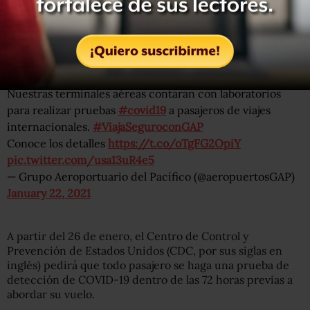
✈️ ¿Volarás desde alguno de nuestros
#AeropuertosGAP
hacia Estados Unidos?
Nuestras terminales aéreas contarán con laboratorios
para realizar pruebas
#covid19
a pasajeros de viajes
internacionales.
#ViajaSeguroconGAP
Conoce los detalles
https://t.co/oTgFG2OpiY
pic.twitter.com/usa13uR4e5
— Grupo Aeroportuario del Pacífico (@aeropuertosGAP)
January 22, 2021
A partir del 26 de enero, el Centro de Control y
Prevención de Estados Unidos (CDC, por sus siglas en
inglés) pedirá que todo pasajero se haga una prueba de
detección de COVID-19 dentro de las 72 horas previas a
abordar su vuelo.