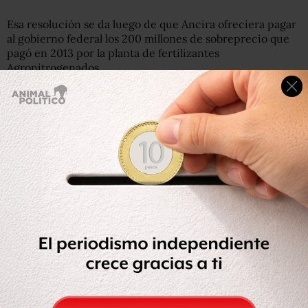
Esa resolución se da luego de que Ancira ofreciera pagar
al gobierno federal los 200 millones de sobreprecio que
pagó en 2013 por la planta de fertilizantes
Agronitrogenados.
Pero, de acuerdo con fuentes consultadas por el diario
Reforma, ese pago estaría condicionado a que el gobierno
del presidente Andrés Manuel López Obrador “retire la
demanda” contra Ancira, preso en España.