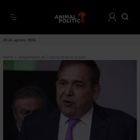
09 de agosto, 2026
Home
>
Magistrados de Tribunal federal anulan orden de aprehensión contra propietario de Altos Hornos