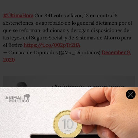
#ÚltimaHora
Con 441 votos a favor, 13 en contra, 6
abstenciones, es aprobado en lo general dictamen por el
que se reforman, adicionan y derogan disposiciones de
las leyes del Seguro Social, y de Sistemas de Ahorro para
el Retiro.
https://t.co/002pTr2ifA
— Cámara de Diputados (@Mx_Diputados)
December 9,
2020