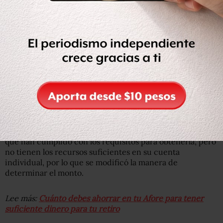
Los ahorros para el retiro estarán sujetos a un monto
máximo equivalente al promedio aritmético de los cobros
aplicados en los sistemas de pensiones de Estados
Unidos, Colombia y Chile, lo que permitiría reducirlas de
0.98 a 0.54 en México.
Las reformas también prevén un aumento en el monto de
la pensión garantizada que se otorga a los trabajadores
que han cumplido con los requisitos para obtenerla, pero
no tienen los recursos suficientes en su cuenta
individual, por lo que se modificó la manera de
determinar el monto.
Lee más:
Cuánto debes ahorrar en tu Afore para tener
suficiente dinero para tu retiro