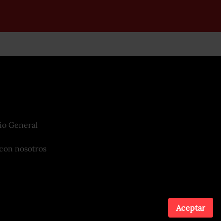
io General
con nosotros
Aceptar