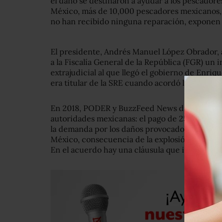
el daño se destinaron a ayudar a los pescadore
México, más de 10,000 pescadores mexicanos, 
no han recibido ninguna reparación, expone
El presidente, Andrés Manuel López Obrador, 
a la Fiscalía General de la República (FGR) un
extrajudicial al que llegó el gobierno de Enri
era titular de la SRE cuando acordó la compen
En 2018, PODER y BuzzFeed News dieron a con
autoridades mexicanas: el pago de 25.5 millon
la demanda por los daños provocados por el de
México, consecuencia de la explosión de la p
En el acuerdo hay una cláusula que impide a M