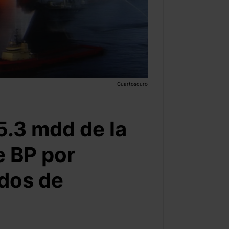
Cuartoscuro
5.3 mdd de la
e BP por
ados de