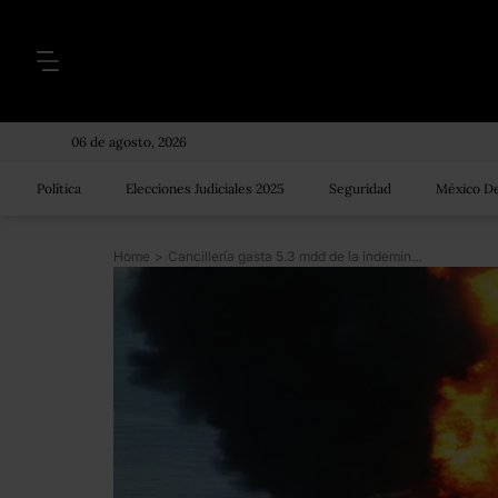
06 de agosto, 2026
Política
Elecciones Judiciales 2025
Seguridad
México De
Home
>
Cancillería gasta 5.3 mdd de la indeminización de BP por derrame en traslados de personal