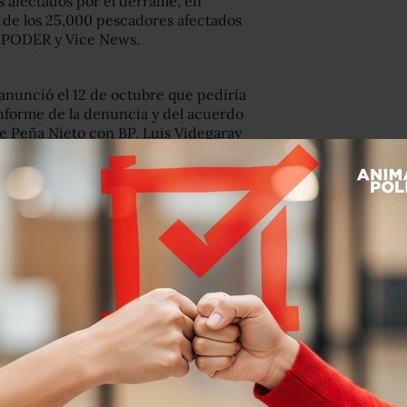
s afectados por el derrame, en
de los 25,000 pescadores afectados
n PODER y Vice News.
anunció el 12 de octubre que pediría
 informe de la denuncia y del acuerdo
que Peña Nieto con BP
.
Luis Videgaray
sación.
ocer el acuerdo al que llegaron BP y
es de dólares para que México retirara
rrame de petróleo en el Golfo de
lataforma Deepwater Horizon en 2010.
éxico reabrir el caso legalmente.