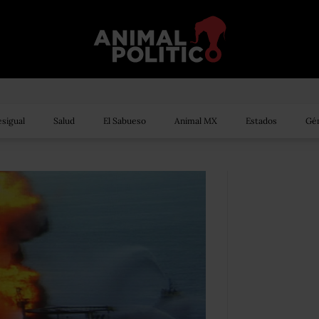
sigual
Salud
El Sabueso
Animal MX
Estados
Gén