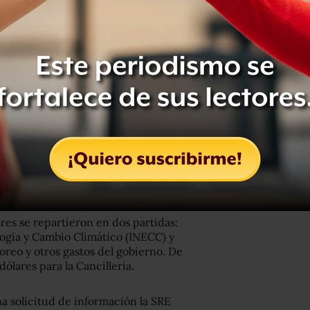
res se repartieron en dos partidas:
ología y Cambio Climático (INECC) y
oreo y otros gastos del gobierno. De
dólares para la Cancillería.
a solicitud de información la SRE