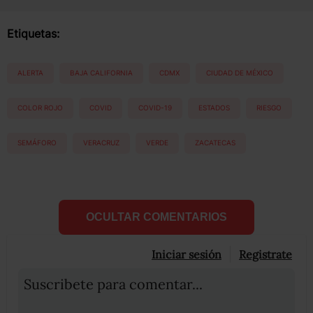
Etiquetas:
ALERTA
BAJA CALIFORNIA
CDMX
CIUDAD DE MÉXICO
COLOR ROJO
COVID
COVID-19
ESTADOS
RIESGO
SEMÁFORO
VERACRUZ
VERDE
ZACATECAS
OCULTAR COMENTARIOS
Iniciar sesión
Registrate
Suscribete para comentar...