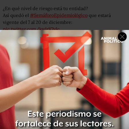
¿En qué nivel de riesgo está tu entidad?
Así quedó el
#SemáforoEpidemiológico
que estará
vigente del 7 al 20 de diciembre:
pic.twitter.com/jqv1rX7vIc
— Animal Político (@Pajaropolitico)
December 5, 2020