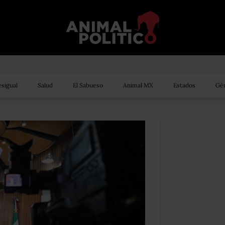
sigual
Salud
El Sabueso
Animal MX
Estados
Gén