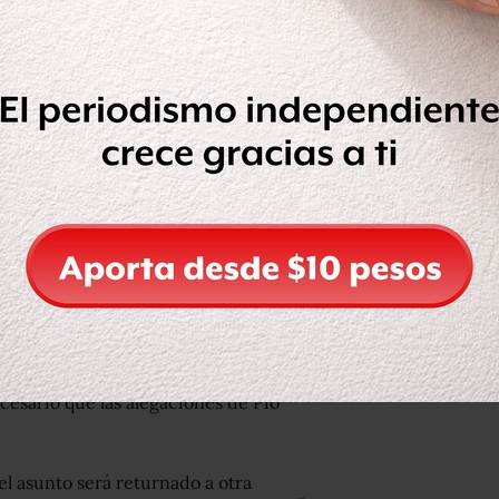
 Loret dice que hermano de AMLO lo
do del recurso presentado por Pío
s acuerdos del INE en torno a la
s intraprocesales que sí impactaban en
sus derechos”.
esario que las alegaciones de Pío
el asunto será returnado a otra