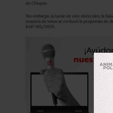
de Chiapas.
Sin embargo, la tarde de este miércoles, la Sa
mayoría de votos se rechazó la propuesta de d
RAP-105/2020.