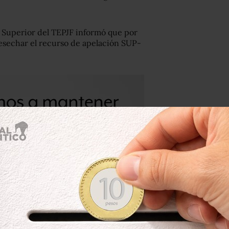
la Superior del TEPJF informó que por
esechar el recurso de apelación SUP-