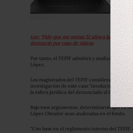
Lee: ‘Pide que me metan 12 años a la cárcel’:
denunció por caso de videos
Por tanto, el TEPJF admitirá y analizará el fon
López.
Los magistrados del TEPJF consideraron que lo
investigación de este caso “involucraban acto
la esfera jurídica del denunciado al trastocar 
Bajo esos argumentos, determinaron que es nec
López Obrador sean analizadas en el fondo.
“Con base en el reglamento interno del TEPJF, 