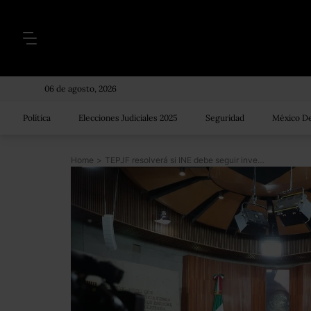
06 de agosto, 2026
Política
Elecciones Judiciales 2025
Seguridad
México De
Home
>
TEPJF resolverá si INE debe seguir investigando a Pío López Obrador