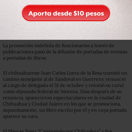
Lee más:
Renuncian siete superdelegados federales;
buscarán la gubernatura de sus estados
Caminando por… la candidatura
La promoción indebida de funcionarios a través de
publicaciones pasó de la difusión de portadas de revistas
a portadas de libros.
El chihuahuense Juan Carlos Loera de la Rosa transitó un
camino semejante al de Sandoval en Guerrero: renunció
al cargo de delegado el 31 de octubre y retomó su curul
como diputado federal de Morena. Días después de su
renuncia, aparecieron espectaculares en la ciudad de
Chihuahua y Ciudad Juárez en los que se promociona,
supuestamente, un libro escrito por él y en cuya portada
aparece su cara.
El libro se llama “Caminando por Chihuahua” y fue