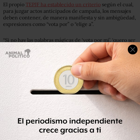
El propio
TEPJF ha establecido un criterio
según el cual,
para juzgar actos anticipados de campaña, los mensajes
deben contener, de manera manifiesta y sin ambigüedad,
expresiones como “vota por” o “elige a”.
“Si no hay las palabras mágicas de ‘vota por mí’, ‘quero ser
el siguiente gobernador o diputado’, un llamado muy
expreso que utilice palabras claras, se considera que no
hay un llamado al voto, y creo que hay muchas formas de
promocionar una imagen, y la lógica del acto anticipado
es precisamente que no se adelanten a las etapas de la
competencia, a la nominación que se haga al interior de
un partido de una candidatura o a la contienda electoral
como tal”, dice la exconsejera San Martín.
“El hecho de tomar una postura en torno a que el llamado
tiene que ser expreso, permite que se violente la ley y
que vayamos teniendo actores que se van adelantando a
la competencia, en contra de las propias reglas de la
contienda en la que quieren participar”.