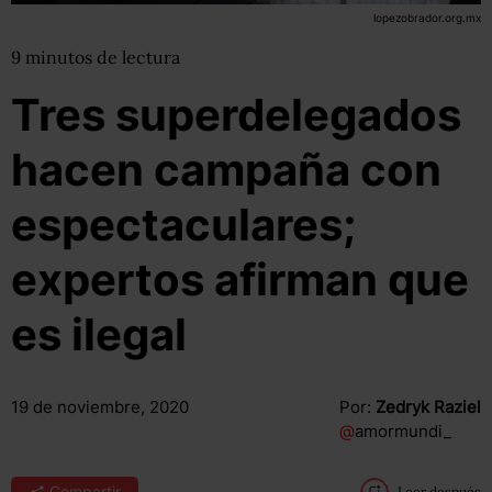
lopezobrador.org.mx
9
minutos
de lectura
Tres superdelegados
hacen campaña con
espectaculares;
expertos afirman que
es ilegal
19 de noviembre, 2020
Por:
Zedryk Raziel
@
amormundi_
Compartir
Leer después