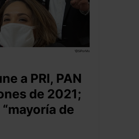
'@SiPorMx
une a PRI, PAN
ones de 2021;
 “mayoría de