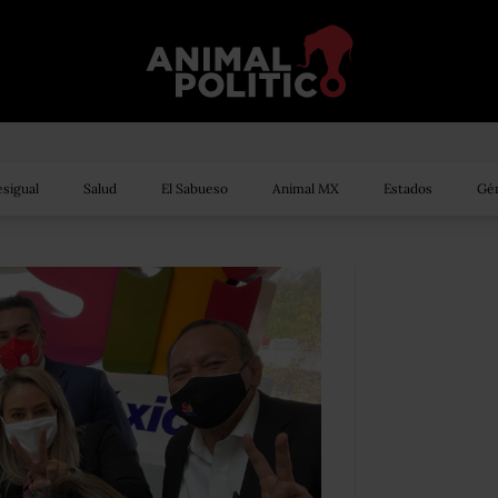
sigual
Salud
El Sabueso
Animal MX
Estados
Gén