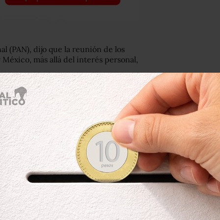
l (PAN), dijo que la reunión de los
 México, más allá del interés personal,
ad civil, que ciudadanos apolíticos
 de una agenda común”.
 positivo y hacia el futuro, que las
no un trabajo digno”, señaló Cortés,
 del presidente Andrés Manuel López
 de un gobierno autoritario.
na de
@SiPorMx
con representantes
il de nuestro país. En
@AccionNacional
genda ciudadana para un mejor México,