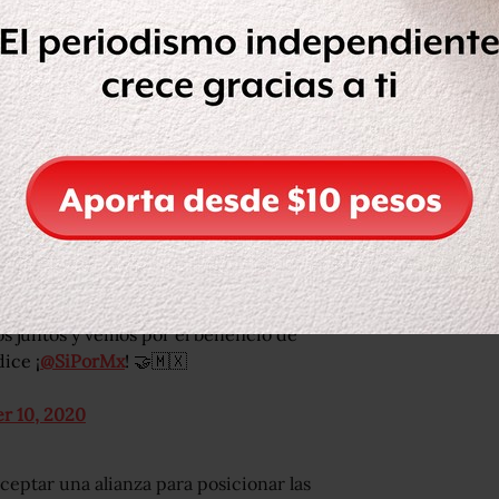
m/JLCI9SaR3Q
, 2020
olucionario Institucional (PRI), indicó
s y sociedad civil es una condición
, con competencia, equidad y respeto
as con la sociedad civil, por lo que
 para revertir lo que está mal en el
s juntos y vemos por el beneficio de
ice ¡
@SiPorMx
! 🤝🇲🇽
r 10, 2020
ceptar una alianza para posicionar las