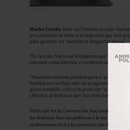
Marko Cortés,
líder del Partido Acción Naciona
tres partidos se debe a la urgencia que hay por
para generar un “auténtico despertar social”.
“En Acción Nacional festejamos que hoy socied
estemos coincidiendo y construyendo a favor
“Nosotros estamos puestos para ir por un cambio
familias no reciban solo un programa social, si
quien también criticó la posición “autócrata”
Obrador al destacar que sus reacciones son las
Participé en la Convención Nacional Ciudada
de distintas fuerzas políticas y la sociedad civ
reafirmamos el sí a la construcción de una a