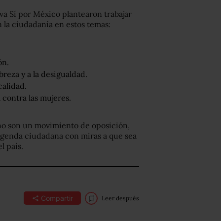
iva Sí por México plantearon trabajar
n la ciudadanía en estos temas:
ón.
reza y a la desigualdad.
calidad.
 contra las mujeres.
no son un movimiento de oposición,
 agenda ciudadana con miras a que sea
l país.
Compartir
Leer después