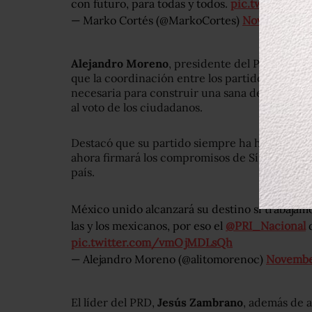
con futuro, para todas y todos.
pic.twitter.co
— Marko Cortés (@MarkoCortes)
November 10
Alejandro Moreno
, presidente del Partido Rev
que la coordinación entre los partidos político
necesaria para construir una sana democracia
al voto de los ciudadanos.
Destacó que su partido siempre ha hecho alianz
ahora firmará los compromisos de Sí por México
país.
México unido alcanzará su destino si trabajamo
las y los mexicanos, por eso el
@PRI_Nacional
d
pic.twitter.com/vmOjMDLsQh
— Alejandro Moreno (@alitomorenoc)
Novembe
El líder del PRD,
Jesús Zambrano
, además de a