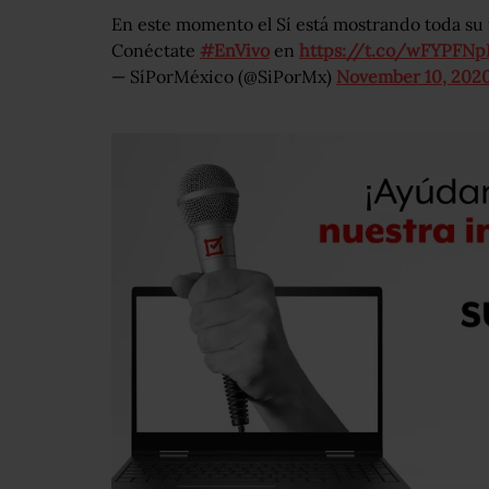
En este momento el Sí está mostrando toda su f
Conéctate
#EnVivo
en
https://t.co/wFYPFNp
— SíPorMéxico (@SiPorMx)
November 10, 202