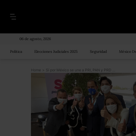
06 de agosto, 2026
Política
Elecciones Judiciales 2025
Seguridad
México De
Home
>
Sí por México se une a PRI, PAN y PRD para elecciones de 2021; dicen que van por “mayoría de Morena”