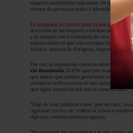
mujeres manifiestan más temor de que pueda
vienen de personas reales e identificables.
La situación se vuelve peor si son periodist
derechos de las mujeres, o incluso simplemente
y ya aunque estén tuiteando de otra cosa, reci
estudio detectó que esto es especialmente grav
México, además de Paraguay, Argentina y Uru
Por eso, la mayoría de comunicadoras contest
vio disminuida.
El 67% optó por dejar de hace
que sabían que podían generarles una agresión,
redujeron la frecuencia de sus opiniones. Mie
que sigue usando la red social como si nada.
“Dejé de usar palabras como ‘patriarcado’, ‘mach
‘agresión’ en vez de ‘violencia’ o busco sinónim
dijo una comunicadora paraguaya.
“No miro qué me responden a lo que tuiteo, es 