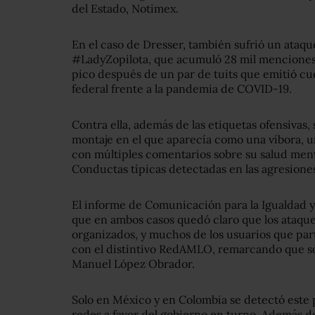
del Estado, Notimex.
En el caso de Dresser, también sufrió un ataqu
#LadyZopilota, que acumuló 28 mil menciones 
pico después de un par de tuits que emitió cu
federal frente a la pandemia de COVID-19.
Contra ella, además de las etiquetas ofensivas
montaje en el que aparecía como una víbora, un
con múltiples comentarios sobre su salud menta
Conductas típicas detectadas en las agresione
El informe de Comunicación para la Igualdad 
que en ambos casos quedó claro que los ataque
organizados, y muchos de los usuarios que part
con el distintivo RedAMLO, remarcando que so
Manuel López Obrador.
Solo en México y en Colombia se detectó este 
redes a favor del gobierno en turno. Además d