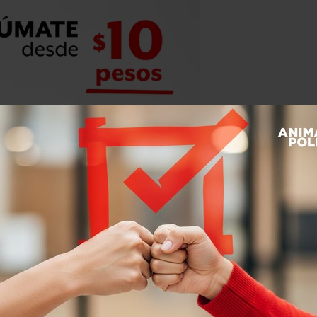
incluyeron la difusión de información
xperimentaron, pero solo 14% de
hackearan
su cuenta,
como sí le
ima de abuso sexual tecnológico, ante
s hombres reciben más. Pero las