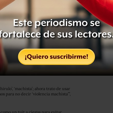
n concretarse porque muchos ataques
as que cubren temas de feminismo
o
 al ser identificadas como feministas,
ben insultos como “feminazi”. El
e en cuatro países, entre ellos
guay.
aron que su
libertad de expresión se
r publicaciones en redes sobre temas
 o de plano se retiraron de Twitter o
ntras que entre hombres, el 57% dijo
irulo’, ‘machista’; ahora trato de usar
os para no decir ‘violencia machista’”,
como un tuit a ciegas para evitar