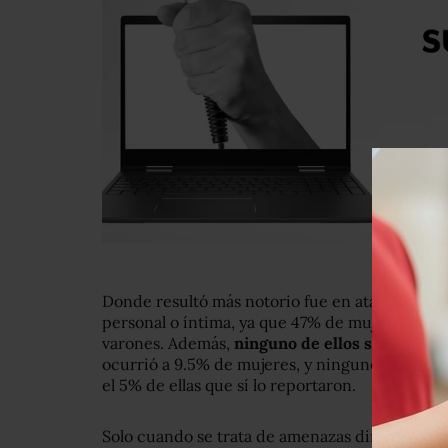
Donde resultó más notorio fue en ataques que 
personal o íntima, ya que 47% de mujeres lo e
varones. Además,
ninguno de ellos sufrió que
ocurrió a 9.5% de mujeres, y ninguno fue víct
el 5% de ellas que sí lo reportaron.
Solo cuando se trata de amenazas directas, lo