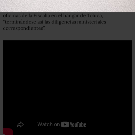
Paralas 19:12 horas, el Cienfuegos Zepeda se retiró de las
oficinas de la Fiscalía en el hangar de Toluca,
“terminándose así las diligencias ministeriales
correspondientes”.