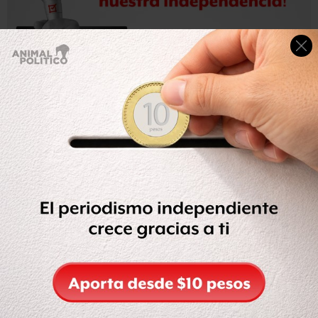
“El General Cienfuegos se dio por notificado y
proporcionó toda su información personal y de
contacto,
incluyendo domicilio y teléfono celular, donde
puede ser localizado y citado para las diligencias a que
haya lugar y ordene el Ministerio Público de la
Federación, manifestando su total disposición de atender
los requerimientos propios de la investigación”, expuso la
Fiscalía en un comunicado.