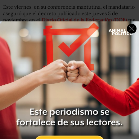
Este viernes, en su conferencia mantutina, el mandatario
aseguró que el decreto publicado este jueves 5 de
noviembre en el
Diario Oficial de la Federación (DOF)
fue
una formalidad para cumplir con los procedimientos
legales.
Agregó que ya se estableció una disminución del
aguinaldo solo para los altos funcionarios como son: jefes
de departamento, director, subdirector, adjuntos,
enalces, director general, subsecretario y secretarios de
Estado.
Estos funcionarios recibirán 20 días y no 40 de salario
como aguinaldo. El presidente decidió donar su
aguinaldo completo.
Entérate:
INM, la primera dependencia donde piden a los
directivos renunciar a su aguinaldo por COVID-19