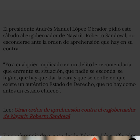
El presidente Andrés Manuel López Obrador pidió este
sábado al exgobernador de Nayarit, Roberto Sandoval, no
esconderse ante la orden de aprehensión que hay en su
contra.
“Yo a cualquier implicado en un delito le recomendaría
que enfrente su situación, que nadie se esconda, se
fugue, que hay que dar la cara y que se confíe en que
existe un auténtico Estado de Derecho, que no hay como
antes un estado chueco”.
Lee:
Giran orden de aprehensión contra el exgobernador
de Nayarit, Roberto Sandoval
En conferencia de prensa desde Tabasco, López Obrador