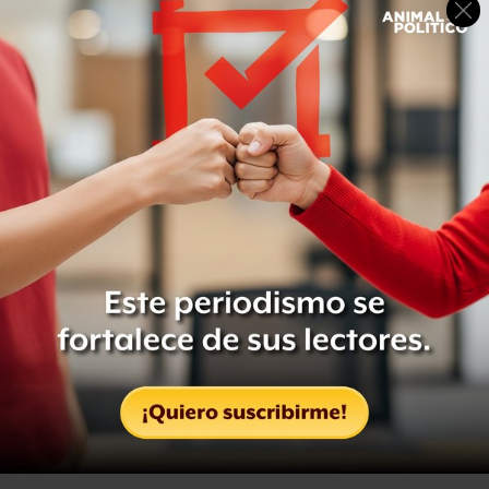
sostuvo que “nadie es perseguido por consigna ni se
pueden fabricar delitos”.
Ayer, la Fiscalía de Nayarit giró una orden de
aprehensión contra el exgobernador Roberto Sandoval
por los probables delitos de peculado y ejercicio indebido
de funciones.