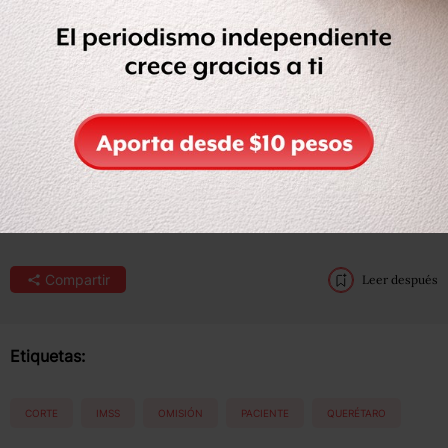
al carecer de los recursos necesarios para su entrega,
debe de demostrar que ha realizado su mayor esfuerzo
para utilizar la totalidad de los recursos que están a su
disposición para lograr dicho abastecimiento”,
resolvieron los ministros.
https://twitter.com/SCJN/status/1326638430772670471?
s=08
Compartir
Leer después
Etiquetas:
CORTE
IMSS
OMISIÓN
PACIENTE
QUERÉTARO