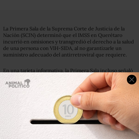
La Primera Sala de la Suprema Corte de Justicia de la
Nación (SCJN) determinó que el IMSS en Querétaro
incurrió en omisiones y transgredió el derecho a la salud
de una persona con VIH-SIDA, al no garantizarle un
suministro adecuado del antirretroviral que requiere.
En una tarjeta informativa, la Primera Sala incluso señaló
que dichas omisiones, registradas en el Hospital Regional
Número 1, representaron un peligro para la vida de la
persona, por lo que falló a su favor y ordenó que se le
otorguen los medicamentos que requiere, de forma
vitalicia y sin interrupciones.
“Ya sean originales o genéricos que conserven la
biodisponibilidad y bioequivalencia de las sales originales
para su efectividad. Lo anterior, bajo el entendido de que,