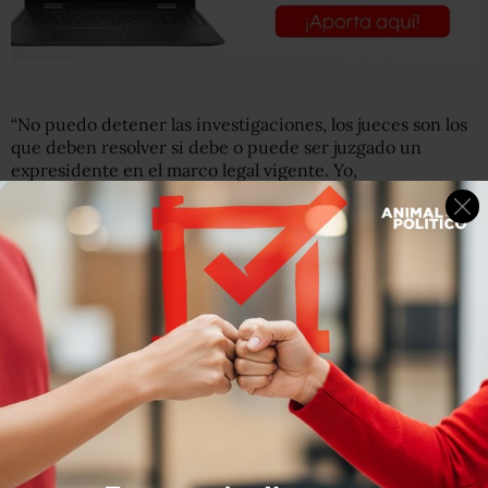
“No puedo detener las investigaciones, los jueces son los
que deben resolver si debe o puede ser juzgado un
expresidente en el marco legal vigente. Yo,
independientemente de la legalizad, lo que he opinado
es que debe participar el pueblo, pueden ser las dos vías
(consulta e investigación) (…) mi opinión es que se lleve a
cabo la consulta pero si las autoridades deciden que no
hay que esperar la consulta están en la libertad de
hacerlo”, dijo.
Reiteró que hasta el momento su gobierno no ha
presentado ninguna denuncia contra algún expresidente
desde Carlos Salinas de Gortari hasta Enrique Peña Nieto.
Este jueves se dio a conocer que la Fiscalía General de la
República acusa al expresidente Enrique Peña Nieto por