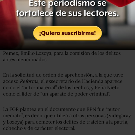
los delitos de traición a la patria y cohecho en el caso
Odebrecht.
De acuerdo con el diario
Reforma
, en la solicitud de
orden de aprehensión contra el exsecretario de
Hacienda, Luis Videgaray, la FGR señala a Peña Nieto
como responsable de utilizarlo a él y al exdirector de
Pemex, Emilio Lozoya, para la comisión de los delitos
antes mencionados.
En la solicitud de orden de aprehensión, a la que tuvo
acceso
Reforma,
el exsecretario de Hacienda aparece
como el “autor material” de los hechos, y Peña Nieto
como el líder de “un aparato de poder criminal”.
La FGR plantea en el documento que EPN fue “autor
mediato”, es decir que utilizó a otras personas (Videgaray
y Lozoya) para cometer los delitos de traición a la patria,
cohecho y de carácter electoral.