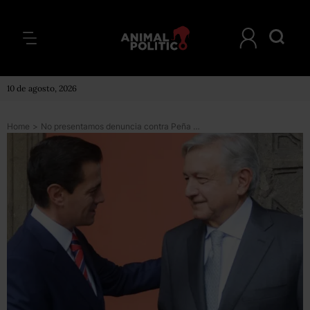
10 de agosto, 2026
Home
>
No presentamos denuncia contra Peña Nieto, no vamos a perseguir a nadie, dice AMLO sobre caso Odebrecht