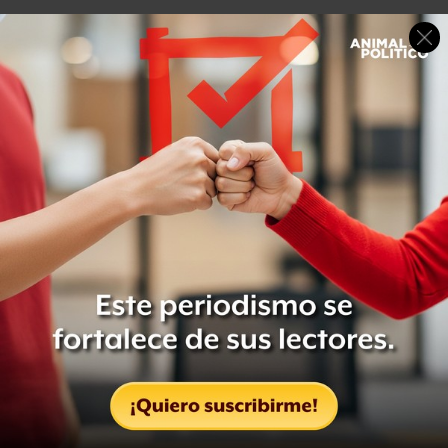
Quienes reventaron el evento en el que íbamos a platicar
con la militancia de
#Morena
, son operadores del
gobierno de Nuevo León. Los conservadores quieren
seguir saqueando el estado y tienen miedo que el poder
que tanto daño le hizo a Nuevo León, sea desplazado por
#Morena
— Mario Delgado (@mario_delgado)
November 22, 2020
La alianza opositora
Este sábado se confirmó la alizanza “Nuevo León
Adelante” entre el PRI y el PRD .
“Tenemos claro que lo más importante es el futuro de las
familias de Nuevo León, por eso les convoco a seguir
construyendo una alianza entre todos, poniendo por
delante el interés de las y los ciudadanos”, dijo a través de