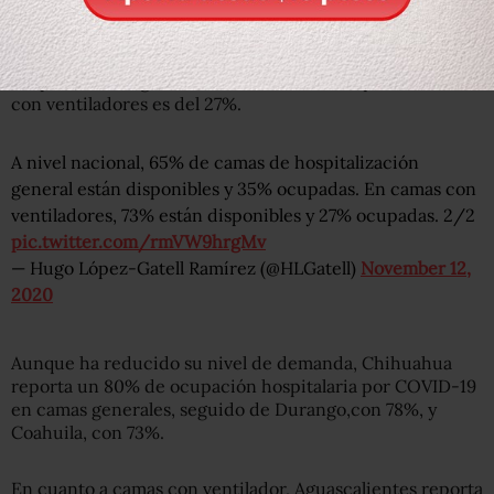
personas que superaron la enfermedad.
A nivel nacional, hay una ocupación de camas de
hospitalización general del 35%, mientras que en camas
con ventiladores es del 27%.
A nivel nacional, 65% de camas de hospitalización
general están disponibles y 35% ocupadas. En camas con
ventiladores, 73% están disponibles y 27% ocupadas. 2/2
pic.twitter.com/rmVW9hrgMv
— Hugo López-Gatell Ramírez (@HLGatell)
November 12,
2020
Aunque ha reducido su nivel de demanda, Chihuahua
reporta un 80% de ocupación hospitalaria por COVID-19
en camas generales, seguido de Durango,con 78%, y
Coahuila, con 73%.
En cuanto a camas con ventilador, Aguascalientes reporta