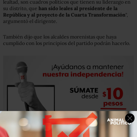
lealtad, son cuadros políticos que tienen su liderazgo en
su distrito, que
han sido leales al presidente de la
República y al proyecto de la Cuarta Transformación
“,
argumentó el dirigente.
También dijo que los alcaldes morenistas que haya
cumplido con los principios del partido podrán hacerlo.