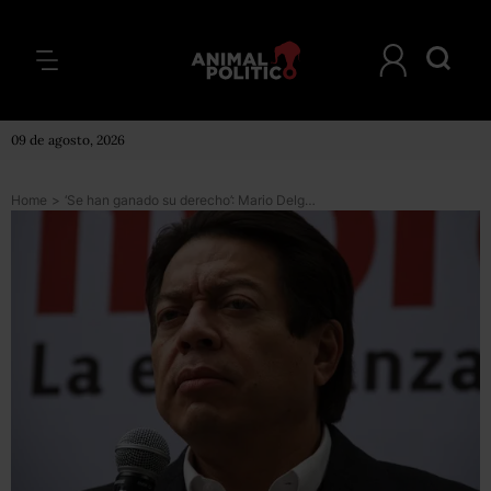
09 de agosto, 2026
Home
>
‘Se han ganado su derecho’: Mario Delgado pide a diputados de Morena reelegirse