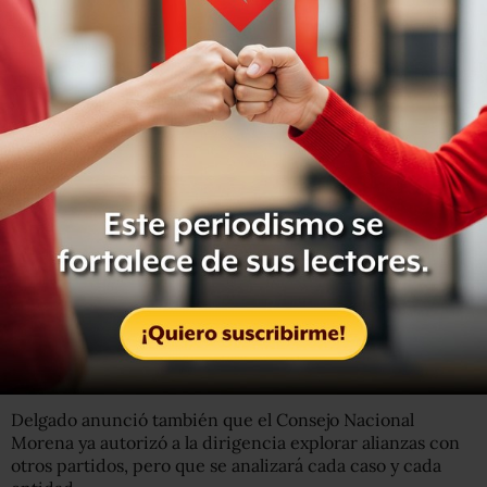
“Aquellos presidentes municipales, presidentas,
alcaldesas, alcaldes que hayan hecho un trabajo siguiendo
los principios de nuestro partido, que le hayan dado
resultados a la ciudadanía, también tendrán el derecho a
la reelección”, expuso.
En las alianzas que
#Morena
acuerde para 2021 vamos
escuchar a la militancia, a revisar las particularidades en
cada estado y garantizaremos que contribuya a
consolidar los objetivos de la
#CuartaTransformación
.
En el caso de San Luis Potosí no iremos con el PVEM.n
pic.twitter.com/fMH8sYNRd0
— Mario Delgado (@mario_delgado)
November 18, 2020
Delgado anunció también que el Consejo Nacional
Morena ya autorizó a la dirigencia explorar alianzas con
otros partidos, pero que se analizará cada caso y cada