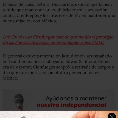
El fiscal del caso, Seth D. DuCharme, explicó que habían
tenido que mantener un equilibrio entre la acusación
contra Cienfuegos y los intereses de EU en mantener una
buena relación con México.
Lee: En el caso Cienfuegos está de por medio el prestigio
de las Fuerzas Armadas, no es cualquier cosa: AMLO
El general estuvo presente en la audiencia acompañado
en la audiencia por su abogado, Edwar Saphone. Como
era de esperar, Cienfuegos aceptó la retirada de cargos y
dijo que no espera ser sometido a persecución en
México.