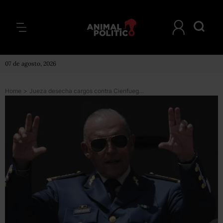
07 de agosto, 2026
Home
>
Jueza desecha cargos contra Cienfuegos en EU; regresará a México sin orden de aprehensión