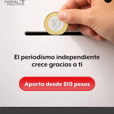
La devolución del general se realizará mediante una
orden de deportación que Cienfuegos dijo comprender y
haber firmado. No dijo la juez cuándos se procederá a la
expulsión, únicamente que el militar será acompañado
por fuerzas de la US Marshall hasta la frontera con
México.
Este martes, el Departamento de Justicia de Estados
Unidos anunció que desecharía los cargos contra el
exsecretario de la Defensa para que sea investigado y , en
su caso, imputado por autoridades mexicanas.