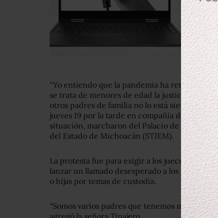
“Yo entiendo que la pandemia ha retrasado el t
se trata de menores de edad la justicia debe se
otros padres de familia no lo está siendo”, dijo 
jueves 19 por la tarde en compañía de amigos y
situación, marcharon del Palacio de Gobierno 
del Estado de Michoacán (STJEM).
La protesta fue para exigir a los jueces locales
lanzar un llamado desesperado a los padres qu
o hijas por temas de custodia.
“Somos varios padres que tenemos meses sin ver 
agregó la señora Tinajero.