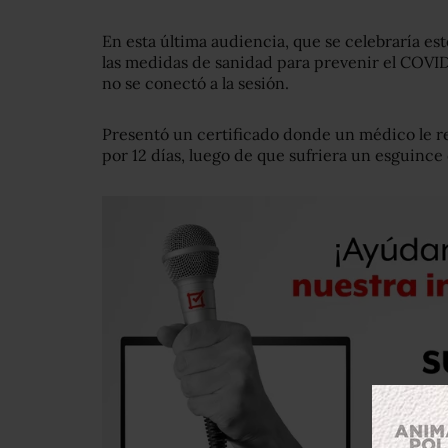
En esta última audiencia, que se celebraría es
las medidas de sanidad para prevenir el COVID-
no se conectó a la sesión.
Presentó un certificado donde un médico le 
por 12 días, luego de que sufriera un esguinc