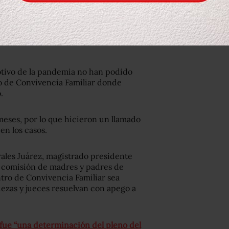
haron en silencio, con cartulinas y
be ser un pretexto” para alargar los
tivo de la pandemia no han podido
ro de Convivencia Familiar donde
.
 meses, por lo que hicieron un llamado
en los casos.
rales Juárez, magistrado presidente
a comisión de madres y padres de
ntro de Convivencia Familiar sea
uezas y jueces resuelvan con apego a
 fue “una determinación del pleno del