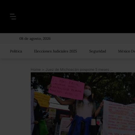
08 de agosto, 2026
Política
Elecciones Judiciales 2025
Seguridad
México De
Home
>
Juez de Michoacán pospone 5 meses una audiencia por la sustracción de una niña de 7 años