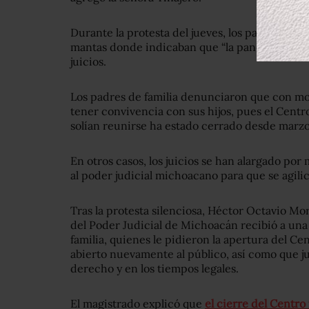
Durante la protesta del jueves, los padres marc
mantas donde indicaban que “la pandemia no de
juicios.
Los padres de familia denunciaron que con mo
tener convivencia con sus hijos, pues el Cent
solían reunirse ha estado cerrado desde marzo
En otros casos, los juicios se han alargado por
al poder judicial michoacano para que se agilic
Tras la protesta silenciosa, Héctor Octavio Mo
del Poder Judicial de Michoacán recibió a un
familia, quienes le pidieron la apertura del Ce
abierto nuevamente al público, así como que j
derecho y en los tiempos legales.
El magistrado explicó que
el cierre del Centro