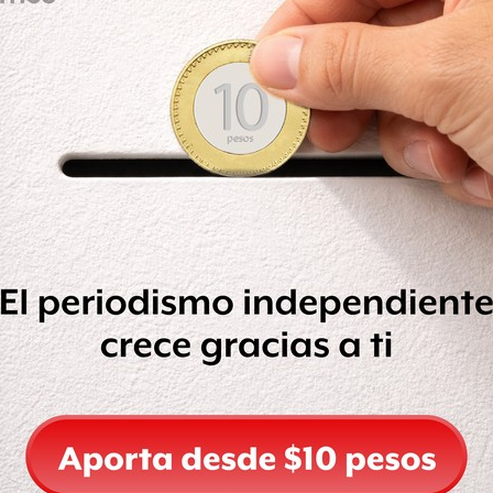
rabajo de los juzgados, pero cuando
r más inmediata y en mi caso y el de
la señora Linda Tinajero, quien el
 otros padres de familia en su misma
hasta el Supremo Tribunal de Justicia
 que sus casos se agilicen, pero además
e impiden la convivencia de sus hijos
a nuestros hijos, no es justo”,