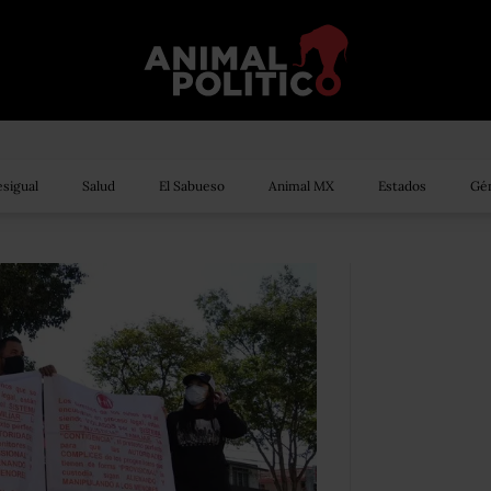
sigual
Salud
El Sabueso
Animal MX
Estados
Gén