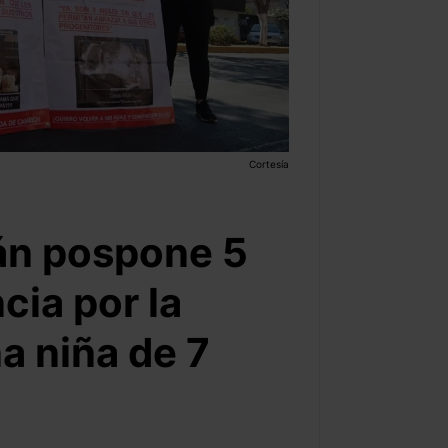
Cortesía
án pospone 5
ia por la
a niña de 7