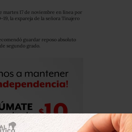
te martes 17 de noviembre en línea por
19, la expareja de la señora Tinajero
recomendó guardar reposo absoluto
e de segundo grado.