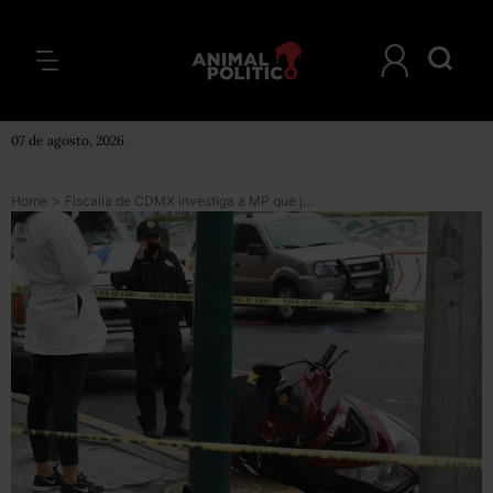
07 de agosto, 2026
Home
>
Fiscalía de CDMX investiga a MP que judicializó el caso del conductor acusado de matar a Gerardo Cardoso