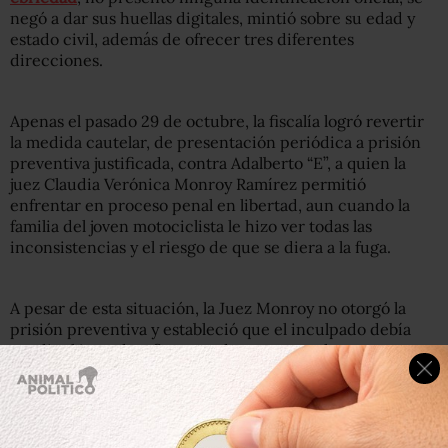
negó a dar sus huellas digitales, mintió sobre su edad y
estado civil, además de ofrecer tres diferentes
direcciones.
Apenas el pasado 29 de octubre, la fiscalía logró revertir
la medida cautelar, de presentación periódica a prisión
preventiva justificada, contra Adalberto “E”, a quien la
juez Claudia Verónica Monroy Ramírez permitió
enfrentar en proceso penal en libertad, aun cuando la
familia del joven motociclista le hizo ver todas las
inconsistencias y el riesgo de que se diera a la fuga.
A pesar de esta situación, la Juez Monroy no otorgó la
prisión preventiva y estableció que el inculpado debía
acudir al juzgado a firmar cada semana en lo que se
desarrolla el juicio en su contra.
Tras una nueva audiencia el jueves, la Fiscalía de Justicia
informó que un juez de control les otorgó la prisión