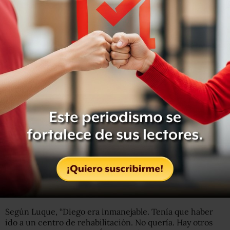
último, de eso soy responsable”, dijo.
“Yo soy neurocirujano (lo operó de un hematoma en la
cabeza el 3 de noviembre). Soy la persona que se ocupaba
de él. Estoy orgulloso de todo lo que hice. No tengo nada
que ocultar. Estoy a disposición de la justicia”, agregó.
Del consultorio de Luque “se procede al secuestro de
una historia clínica perteneciente a Diego Armando
Maradona, cinco computadores tipo notebook, tres
teléfonos celulares, documentaciones varias y un
recetario”, detalló un comunicado de la Fiscalía General
de San Isidro, al norte de Buenos Aires.
También de su vivienda “se secuestró una computadora y
legajo personal”, añadió.
Según Luque, “Diego era inmanejable. Tenía que haber
ido a un centro de rehabilitación. No quería. Hay otros