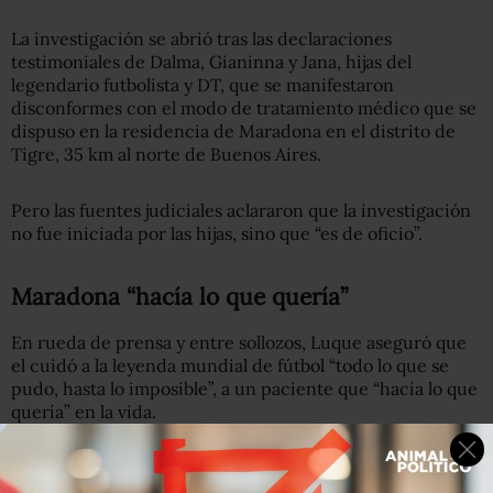
La investigación se abrió tras las declaraciones
testimoniales de Dalma, Gianinna y Jana, hijas del
legendario futbolista y DT, que se manifestaron
disconformes con el modo de tratamiento médico que se
dispuso en la residencia de Maradona en el distrito de
Tigre, 35 km al norte de Buenos Aires.
Pero las fuentes judiciales aclararon que la investigación
no fue iniciada por las hijas, sino que “es de oficio”.
Maradona “hacía lo que quería”
En rueda de prensa y entre sollozos, Luque aseguró que
el cuidó a la leyenda mundial de fútbol “todo lo que se
pudo, hasta lo imposible”, a un paciente que “hacía lo que
quería” en la vida.
“¿Quieren saber de qué soy responsable?. De amarlo, de
cuidarlo, de extenderle la vida, de mejorársela hasta lo