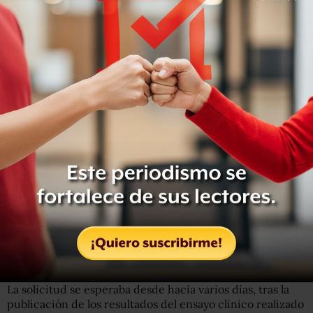
El alto funcionario también dijo que esperaba que una vez
lanzada la campaña de inoculación masiva, el país podría
lograr la “inmunidad colectiva” en mayo.
“Normalmente, con el nivel de efectividad que tenemos
(95%), inmunizar aproximadamente al 70% de la
población te daría una verdadera inmunidad colectiva.
Probablemente sucederá en mayo, o algo así
dependiendo de nuestros planes”, dijo.
“Realmente espero que baje el nivel de percepción
negativa de la vacuna y aumente la aceptación por parte
de la gente. Esto va a ser fundamental para ayudarnos”,
insistió, aludiendo a la desconfianza de muchos en torno
a la vacuna.
La solicitud se esperaba desde hacía varios días, tras la
publicación de los resultados del ensayo clínico realizado