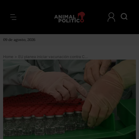
09 de agosto, 2026
Home
>
EU planea iniciar vacunación contra COVID en diciembre; busca lograr inmunidad colectiva en mayo