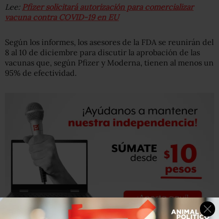
Lee:
Pfizer solicitará autorización para comercializar
vacuna contra COVID-19 en EU
Según los informes, los asesores de la FDA se reunirán del
8 al 10 de diciembre para discutir la aprobación de las
vacunas que, según Pfizer y Moderna, tienen al menos un
95% de efectividad.