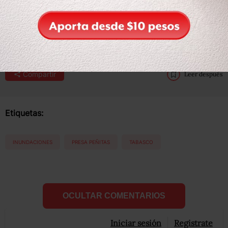
detonaron lluvias torrenciales también en el estado de
Chiapas.
Compartir
Leer después
Etiquetas:
INUNDACIONES
PRESA PEÑITAS
TABASCO
OCULTAR COMENTARIOS
Iniciar sesión
Registrate