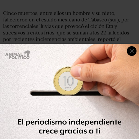
Cinco muertos, entre ellos un hombre y su nieto,
fallecieron en el estado mexicano de
Tabasco
(sur), por
las torrenciales lluvias que provocó el ciclón Eta y
sucesivos frentes fríos, que se suman a los 22 fallecidos
por recientes inclemencias ambientales, reportó el
gobierno.
Lee: 27 muertos y 177 mil damnificados por lluvias en el
sureste, reporta gobierno
Dos personas más murieron en el municipio de
Macuspana y otro más en el de Tenosique. Al menos
25,000 familias fueron contabilizadas por las autoridades
locales como damnificados en
Tabasco.
Las torrenciales lluvias obligaron a las autoridades a
desahogar una de las principales presas de esa
demarcación. Eta y los otros fenómenos climatólogicos