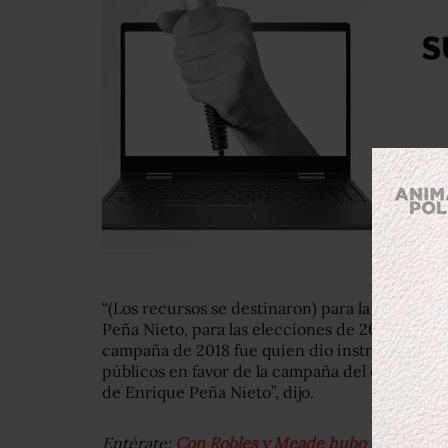
“(Los recursos se destinaron) para la elección
Peña Nieto, para las elecciones de 2018; Luis V
campaña de 2018 fue quien dio instrucciones p
públicos en favor de la campaña del entonces p
de Enrique Peña Nieto”, dijo.
Entérate:
Con Robles y Meade hubo desvíos al 