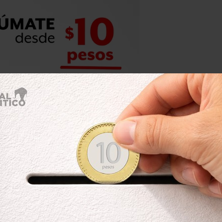
 para presidente del señor Enrique
idegaray en las intermedias y en la
ara que se utilizaran recursos
residente y de su partido del PRI y
estilo Estafa Maestra por 540 mdp en