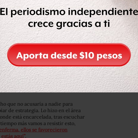
FGR y a la Unidad de Inteligencia
terio de oportunidad, con el propósito
ento de sus cuentas bancarias.
ómo fue que se dio la instrucción o
 estos recursos por parte de y por
PRI en el Estado de México, para las
8 para la Presidencia de la
buscaban cometer de nueva cuenta un
o que el voto popular determinó”,
ho que no acusaría a nadie para
ar de estrategia. Lo hizo en el área
 donde está encarcelada, tras escuchar
 tiempo más vamos a resistir esto,
enferma, ellos se favorecieron
estás aquí”.