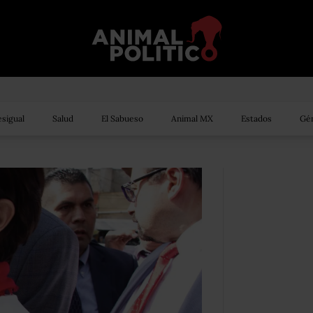
sigual
Salud
El Sabueso
Animal MX
Estados
Gén