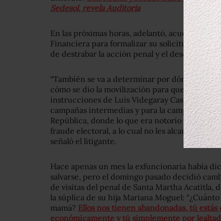
Sedesol, revela Auditoría
En las próximas horas, adelantó, acudirán a la 
Financiera para formalizar su solicitud del cri
de destrabar la acción penal y el descongelani
“También se va a determinar por dónde fue o c
cómo se dio la movilización para que se dieran
instrucciones de Luis Videgaray Caso, para el 
campañas intermedias y para la campaña de 201
República, donde lo que era notorio era que 
fraude electoral, a lo cual no les alcanzó por l
señaló el litigante.
Hace apenas un mes la exfuncionaria había dic
salvarse, pero el domingo pasado decidió cambi
de visitas del penal de Santa Martha Acatitla,
la súplica de su hija Mariana Moguel: “¿Cuánto
mamá?
Ellos nos tienen abandonadas, tú estás 
económicamente y tú simplemente por lealtad 