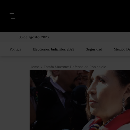
06 de agosto, 2026
Política
Elecciones Judiciales 2025
Seguridad
México De
Home
>
Estafa Maestra: Defensa de Robles dice que recursos desviados se usaron en campañas de Meade, Peña y Edomex