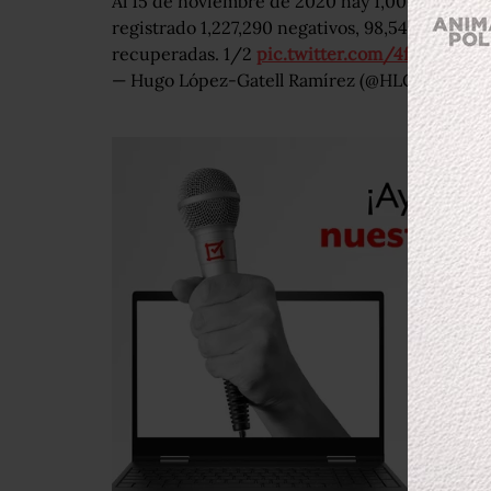
Al 15 de noviembre de 2020 hay 1,006,522 cas
registrado 1,227,290 negativos, 98,542 defunc
recuperadas. 1/2
pic.twitter.com/4fTOG0EiB
— Hugo López-Gatell Ramírez (@HLGatell)
Nov