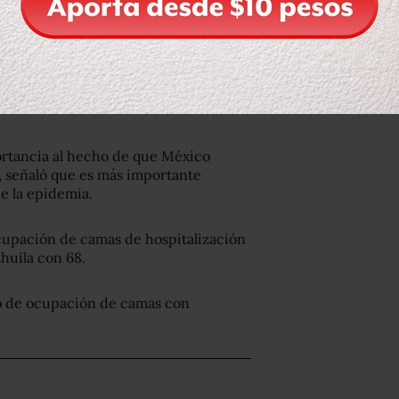
,
de personas que han tenido
ortancia al hecho de que México
, señaló que es más importante
de la epidemia.
ocupación de camas de hospitalización
huila con 68.
lto de ocupación de camas con