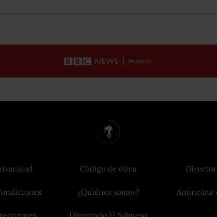
rivacidad
Código de ética
Director
Condiciones
¿Quiénes somos?
Anúnciate 
frecuentes
Directorio El Sabueso