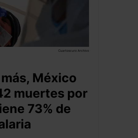
Cuartoscuro Archivo
 más, México
42 muertes por
iene 73% de
laria