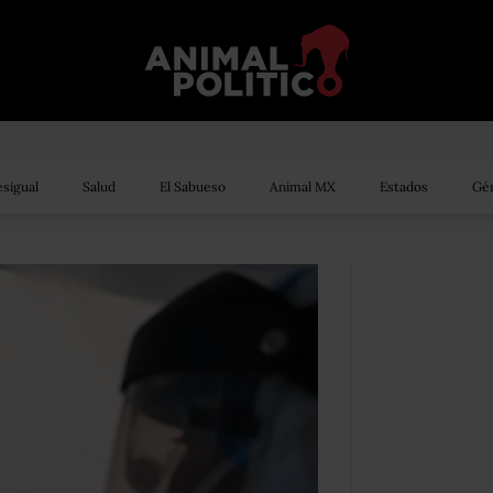
sigual
Salud
El Sabueso
Animal MX
Estados
Gén