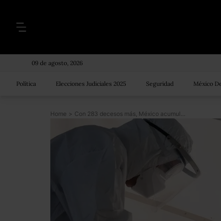
09 de agosto, 2026
Política
Elecciones Judiciales 2025
Seguridad
México De
Home
>
Con 283 decesos más, México acumula 98 mil 542 muertes por COVID; Durango tiene 73% de ocupación hospitalaria