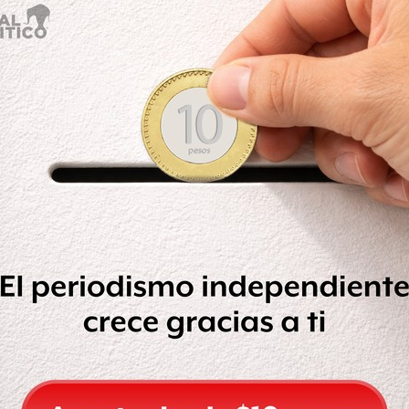
os confirmados
#COVID19
. Se han
iones confirmadas y 750,190 personas
H
ember 16, 2020