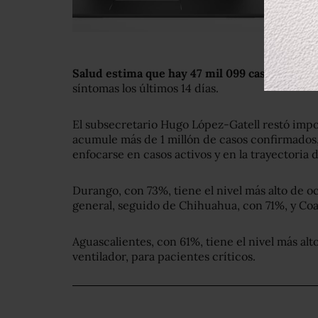
Salud estima que hay 47 mil 099 casos activos
síntomas los últimos 14 días.
El subsecretario Hugo López-Gatell restó imp
acumule más de 1 millón de casos confirmados
enfocarse en casos activos y en la trayectoria 
Durango, con 73%, tiene el nivel más alto de 
general, seguido de Chihuahua, con 71%, y Coa
Aguascalientes, con 61%, tiene el nivel más a
ventilador, para pacientes críticos.