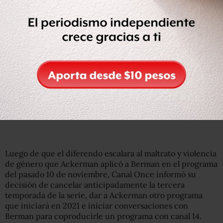
El oportunismo de
@LillyTellez
se queda corto frente al
de
@sabinaberman
, quien se vistió con piel de “anti-
neoliberal” para colarse a la
#4T
pero ahora encuentra su
verdadera casa junto a
@DeniseDresserG
.
A cualquiera que haya visto nuestro programa le consta
que…
— John M. Ackerman (@JohnMAckerman)
November 8,
2020
Luego de que el diferendo escalara al maltrato y violencia
de género que Ackerman aplicó a Berman en el programa
del pasado 10 de noviembre, Canal Once informó su
decisión de cancelar anticipadamente la tercera
temporada de la serie, dar a Ackerman otro programa
que iniciará en 2021 e iniciar conversaciones con
Berman para coproducirle un programa con canal 14.