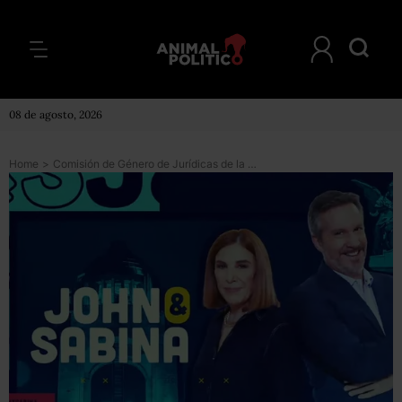
08 de agosto, 2026
Home
>
Comisión de Género de Jurídicas de la UNAM condena el trato de Ackerman a Sabina Berman