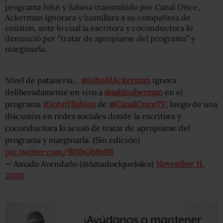
programa John y Sabina transmitido por Canal Once,
Ackerman ignorara y humillara a su compañera de
emisión, ante lo cual la escritora y coconductora lo
denunció por “tratar de apropiarse del programa” y
marginarla.
Nivel de patanería…
@JohnMAckerman
ignora
deliberadamente en vivo a
@sabinaberman
en el
programa
#JohnYSabina
de
@CanalOnceTV
, luego de una
discusión en redes sociales donde la escritora y
coconductora lo acusó de tratar de apropiarse del
programa y marginarla. (Sin edición)
pic.twitter.com/fRXbOb8vR8
— Amado Avendaño (@Amadoelquelolea)
November 11,
2020