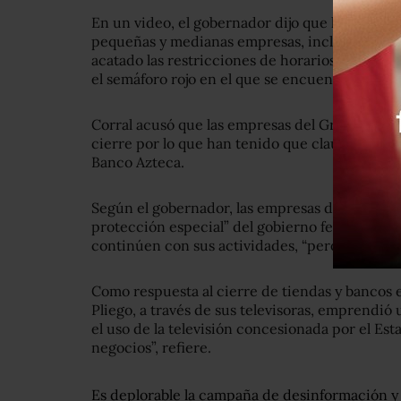
En un video, el gobernador dijo que la mayoría
pequeñas y medianas empresas, incluso aquella
acatado las restricciones de horarios y cerrad
el semáforo rojo en el que se encuentra el esta
Corral acusó que las empresas del Grupo Salina
cierre por lo que han tenido que clausurar vari
Banco Azteca.
Según el gobernador, las empresas de Ricardo 
protección especial” del gobierno federal en g
continúen con sus actividades, “pero esa prot
Como respuesta al cierre de tiendas y bancos en
Pliego, a través de sus televisoras, emprendi
el uso de la televisión concesionada por el E
negocios”, refiere.
Es deplorable la campaña de desinformación y 