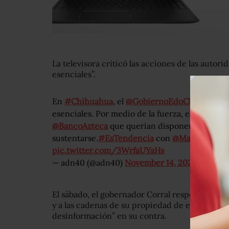
La televisora criticó las acciones de las autori
esenciales”.
En
#Chihuahua
, el
@GobiernoEdoChih
y
@Jav
esenciales. Por medio de la fuerza, elementos
@BancoAzteca
que querían disponer de su di
sustentarse.
#EsTendencia
con
@MaxEspejel
|
pic.twitter.com/3WrfaUYaHs
— adn40 (@adn40)
November 14, 2020
El sábado, el gobernador Corral respondió a es
y a las cadenas de su propiedad de emprende
desinformación” en su contra.