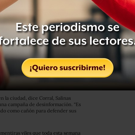
 de los negocios, comercios y
s de la industria manufacturera, han
o los fines de semana como lo estipula
do.
s son de las pocas que se resisten al
as tiendas Elektra y sucursales del
Salinas Pliego “gozan de una
ran parte del país, permitiéndoles que
ección no le alcanza en Chihuahua”.
 la ciudad, dice Corral, Salinas
ó una campaña de desinformación. “Es
stado como cañón para defender sus
mentiras viles que toda esta semana