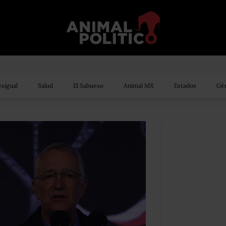
sigual
Salud
El Sabueso
Animal MX
Estados
Gén