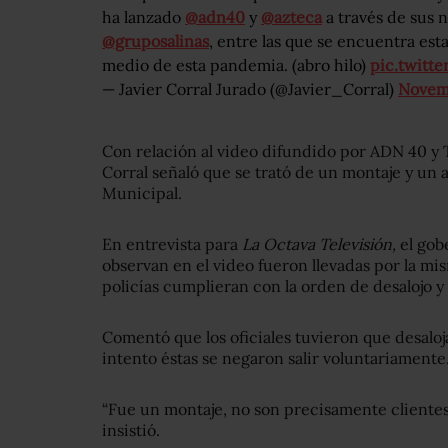
ha lanzado
@adn40
y
@azteca
a través de sus 
@gruposalinas
, entre las que se encuentra esta
medio de esta pandemia. (abro hilo)
pic.twitte
— Javier Corral Jurado (@Javier_Corral)
Novem
Con relación al video difundido por ADN 40 y 
Corral señaló que se trató de un montaje y un 
Municipal.
En entrevista para
La Octava Televisión,
el gob
observan en el video fueron llevadas por la mi
policías cumplieran con la orden de desalojo y
Comentó que los oficiales tuvieron que desalo
intento éstas se negaron salir voluntariamente
“Fue un montaje, no son precisamente clientes,
insistió.