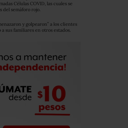
lamadas Células COVID, las cuales se
s del semáforo rojo.
menazaron y golpearon” a los clientes
a sus familiares en otros estados.