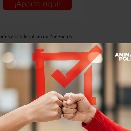
dades estatales al cerrar “negocios
ier_Corral
cierran negocios
 de seguridad sometieron a clientes de
nero para poder
https://t.co/3qXeJnAwbg
tos reportajes y acusó al Grupo Salinas
r una “deplorable campaña de