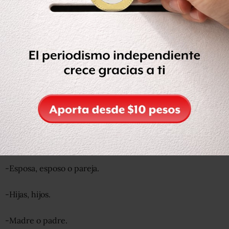
El Mtro.
@zoerobledo
informó que el Apoyo para Gastos
Funerarios a Familiares de Personas Fallecidas por
#COVID19
que entrega el
@GobiernoMX
, contempla que
la persona haya fallecido entre el 18 de marzo de 2020 y
hasta la declaratoria de fin de la pandemia
https://t.co/HYfAiRS3ik
— IMSS  (@Tu_IMSS)
December 2, 2020
¿Quiénes pueden solicitarlo?
Familiares de persona fallecida que sean mayores de 18
años.
-Esposa, esposo o pareja.
-Hijas, hijos.
-Madre o padre.