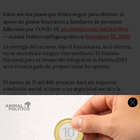
Estos son los pasos que debes seguir para obtener el
apoyo de gastos funerarios a familiares de personas
fallecidas por COVID-19.
pic.twitter.com/esQXoUBrvr
— Animal Político (@Pajaropolitico)
November 25, 2020
La entrega del recurso, dijo el funcionario, será directa,
no se necesitará ningún intermediario. El Sistema
Nacional para el Desarrollo Integral de la Familia (DIF)
será el encargado de proporcionar los apoyos.
El monto de 11 mil 460 pesos se dará sin importar
condición social, si tiene o no seguridad social o la
condición económica de quien lo solicite, aseguró
Robledo.
Sólo será posible entregar un apoyo por cada persona
fallecida, agregó el funcionario.