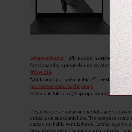
.
@lopezobrador_
afirma que la estrategia del 
funcionando, a pesar de que en México han m
#Covid19
.
“¿Entonces por qué cambiar?”, cuestiona.
http
pic.twitter.com/nv2bSpJqqb
— Animal Político (@Pajaropolitico)
November 
Destacó que se tomaron medidas acertadas cuan
cuidara en sus domicilios. “No nos pasó como 
camas, no había ventiladores. Estaba la gente 
porque se supo en su momento controlar la pan