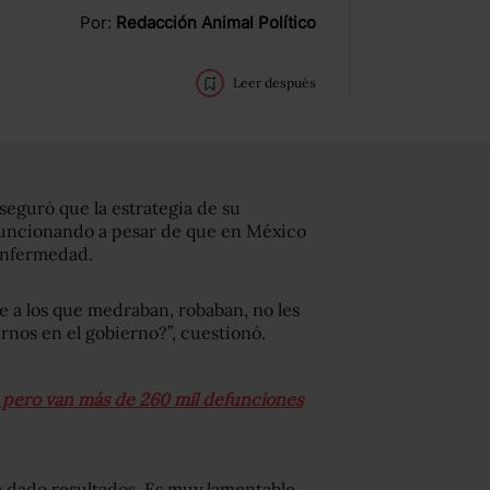
Por:
Redacción Animal Político
Leer después
eguró que la estrategia de su
funcionando a pesar de que en México
 enfermedad.
 a los que medraban, robaban, no les
rnos en el gobierno?”, cuestionó.
, pero van más de 260 mil defunciones
a dado resultados. Es muy lamentable