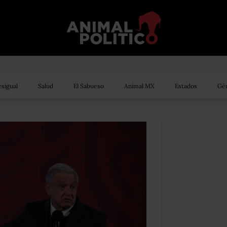
sigual
Salud
El Sabueso
Animal MX
Estados
Gén