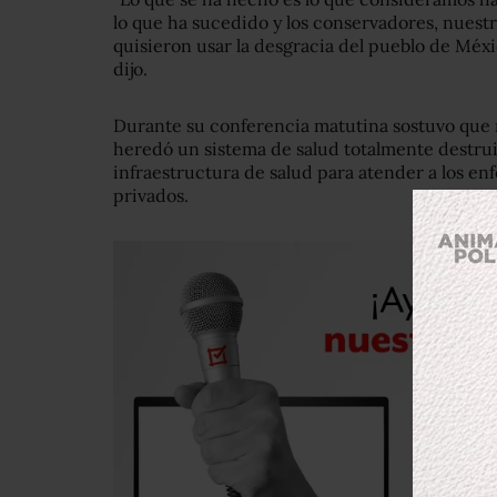
lo que ha sucedido y los conservadores, nuestr
quisieron usar la desgracia del pueblo de Méx
dijo.
Durante su conferencia matutina sostuvo que 
heredó un sistema de salud totalmente destru
infraestructura de salud para atender a los en
privados.