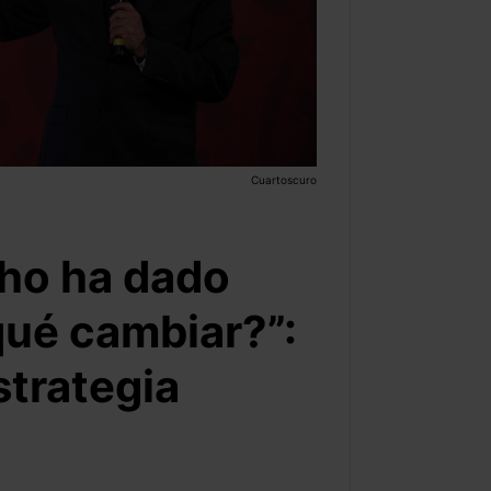
Cuartoscuro
cho ha dado
qué cambiar?”:
trategia