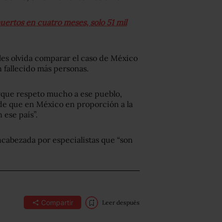
uertos en cuatro meses, solo 51 mil
les olvida comparar el caso de México
 fallecido más personas.
rque respeto mucho a ese pueblo,
de que en México en proporción a la
 ese país”.
ncabezada por especialistas que “son
Compartir
Leer después