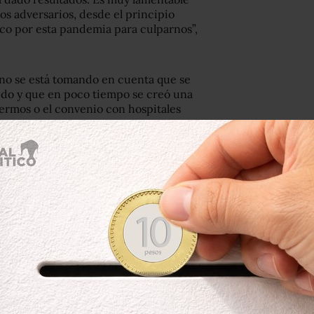
os adversarios, desde el principio
ico por esta pandemia para culparnos”,
no se está tomando en cuenta que se
ido y que en poco tiempo se creó una
fermos o el convenio con hospitales