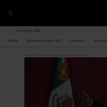
07 de agosto, 2026
Política
Elecciones Judiciales 2025
Seguridad
México De
Home
>
“Lo que se ha hecho ha dado resultados, ¿por qué cambiar?”: AMLO defiende estrategia contra COVID