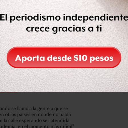
gobierno ante la pandemia está
uerto más de 100 mil personas de
s://t.co/Hi6RTabzFr
20, 2020
do se llamó a la gente a que se
en otros países en donde no había
en la calle esperando ser atendida
demia, en el momento más difícil”.