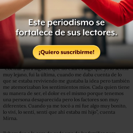
identificados y entregados a sus familias.
Las recetas para los que no están
Cocinar y hablar sobre lo que les gustaba a sus tesoros
desaparecidos removió el dolor pero también dio paz a
las 30 mujeres que participan en el proyecto, cada una
con una receta.
“Cocinar para alguien que no está es algo que yo lo sentía
muy lejano, fui la última, cuando me daba cuenta de lo
que se estaba reviviendo me gustaba la idea pero también
me atemorizaban los sentimientos míos. Cada quien tiene
su manera de ser, el dolor es el mismo porque tenemos
una persona desaparecida pero los factores son muy
diferentes. Cuando ya me tocó a mí fue algo muy bonito,
lo viví, lo sentí, sentí que ahí estaba mi hijo”, cuenta
Mirna.