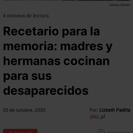
Zahara Gómez
4
minutos
de lectura
Recetario para la
memoria: madres y
hermanas cocinan
para sus
desaparecidos
02 de octubre, 2020
Por:
Lizbeth Padilla
@
liz_pf
Compartir
Leer después