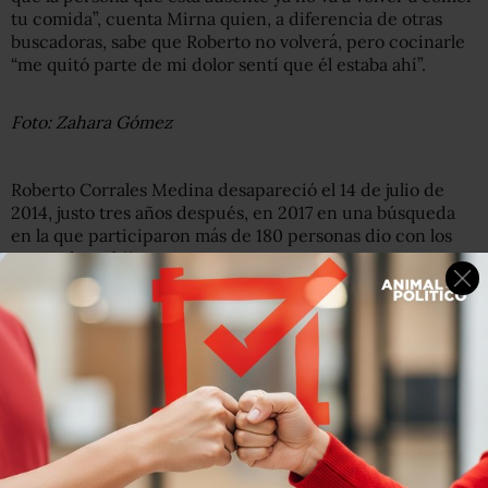
tu comida”, cuenta Mirna quien, a diferencia de otras
buscadoras, sabe que Roberto no volverá, pero cocinarle
“me quitó parte de mi dolor sentí que él estaba ahí”.
Foto: Zahara Gómez
Roberto Corrales Medina desapareció el 14 de julio de
2014, justo tres años después, en 2017 en una búsqueda
en la que participaron más de 180 personas dio con los
restos de su hijo.
Debido al poco trabajo de las autoridades en el caso de
Roberto, Mirna comenzó la búsqueda, a la que se unirían
– con el paso del tiempo – más de 130 mujeres que
buscan con pala y pico a sus tesoros, como ellas llaman a
sus desaparecidos.
Hasta el momento han podido localizar los restos de 195
personas, el 75% de los encontrados han sido