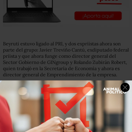
Beyruti estuvo ligado al PRI, y dos expriistas ahora son
parte del grupo: Javier Treviño Cantú, exdiputado federal
priista y que ahora funge como director general del
Sector Gobierno de GINgroup y Rolando Zubirán Robert,
quien trabajó en la Secretaría de Economía y ahora es
director general de Emprendimiento de la empresa.
Entérate:
Mujeres comparten sus historias de dolor en
Antigrita en la toma de la CNDH
“¿Qué hace una empresa dedicada al outsourcing
apoyando a un grupo de mujeres que se manifiestan
violentamente en la ciudad?”, cuestionó la jefa de
gobierno en su conferencia este lunes. “A quién