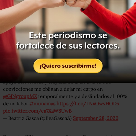
beneficia, qué pretenden con este vínculo”, agregó.
Después del anuncio de la jefa de gobierno, Beatriz Gasca
informó en su cuenta de Twitter que como “
madre y
feminista apoyé con víveres y empatía en la ex CNDH”.
Agregó que por sus convicciones dejará su cargo
temporalmente en GINgroup para deslindar a la empresa
de su labor.
Creo en las causas justas,
#yolescreoaellas
a las víctimas,
a las que en mi condición de mujer, madre y feminista
apoyé con víveres y empatía en la ex CNDH. Mis
convicciones me obligan a dejar mi cargo en
@GINgroupMX
temporalmente y a deslindarlos al 100%
de mi labor
#niunamas
https://t.co/LNxOwvHODs
pic.twitter.com/ea7XaW8UwB
— Beatriz Gasca (@BeaGascaA)
September 28, 2020