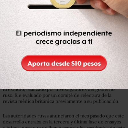
El viernes pasado se publicó un estudio preliminar sobre
esta vacuna en la revista The Lancet, en el que los autores
afirman que desarrolla una respuesta inmunitaria sin
efectos indeseables graves.
El estudio, realizado por investigadores del gobierno
ruso, fue evaluado por un comité de relectura de la
revista médica británica previamente a su publicación.
Las autoridades rusas anunciaron el mes pasado que este
desarrollo entraba en la tercera y última fase de ensayos
clínicos, pero que no iban a esperar los resultados de esta