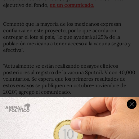
ejecutivo del fondo,
en un comunicado.
Comentó que la mayoría de los mexicanos expresan
confianza en este proyecto, por lo que acordaron
entregar el lote al país, “lo que ayudará al 25% de la
población mexicana a tener acceso a la vacuna segura y
efectiva”.
“Actualmente se están realizando ensayos clínicos
posteriores al registro de la vacuna Sputnik V con 40,000
voluntarios. Se espera que los primeros resultados de
estos ensayos se publiquen en octubre-noviembre de
2020”, agregó el comunicado.