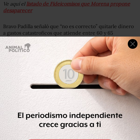
Ve aquí el
listado de Fideicomisos que Morena propone
desaparecer
Bravo Padilla señaló que “no es correcto” quitarle dinero
a gastos catastroficos que atiende entre 60 y 65
padecimientos, sino que se debe tomar “una parte de los
grandes proyectos de infraestructrua si quieren
recursos”.
Juan Carlos Romero Hicks, coordinador del PAN, dijo que
recibieron más de 20 cartas de instituciones educativas,
cineastas y actores – que participaron en el parlamento
abierto para discutir el tema de los fideicomisos – para
inconformarse y pedir que no se extingan los
fideicomisos.
“Invitas a alguien, le das tu palabra y luego lo cambias por
un manotazo del presidente”, dijo al referirse a los
sectores inconformes.