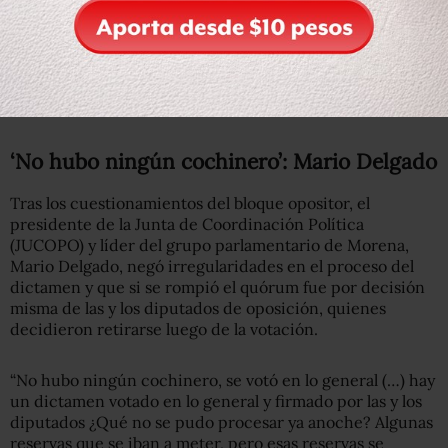
El coordinador del PRI, René Juárez, añadió que no se
pueden discutir las reservas en el pleno, como busca
Morena, pues éstas no se acordaron en la Comisión,
porque la oposición la dejó sin quórum al levantarse de la
mesa.
‘No hubo ningún cochinero’: Mario Delgado
Tras los cuestionamientos del bloque opositor, el
presidente de la Junta de Coordinación Política
(JUCOPO) y líder del grupo parlamentario de Morena,
Mario Delgado, negó irregularidades en el proceso del
dictamen y que si se rompió el
quórum fue por decisión
misma de las y los diputados de oposición, quienes
decidieron retirarse luego de la votación.
“No hubo ningún cochinero, se votó en lo general (…) hay
un dictamen votado en lo general y firmado por las y los
diputados ¿Qué no se pudo procesar ya anoche? Algunas
reservas que se iban a meter, pero esas reservas se