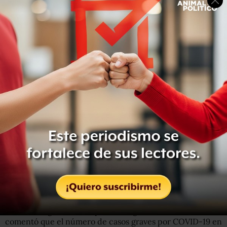
El número de defunciones es de 1,410, así como otras 36
muertes sospechosas. Es decir, de personas que tenían
los síntomas de la enfermedad pero que se está a la
espera de los resultados.
La Secretaría de Salud detalló que del total de casos
confirmados acumulados en el sector Salud, el 60% son
mujeres y la mayoría de ellas tiene entre 30 y 34 años.
Agregó que el 42% pertenecen a personal de Enfermería;
el 28% se dedica a otras ocupaciones de la salud, y el 27%
son del área de Medicina.
Con relación a los decesos, la mayoría de ellos se han
registrado en la Ciudad de México, seguido del Estado de
México y Puebla.
El director general de Epidemiología, José Luis Alomía,
comentó que el número de casos graves por COVID-19 en