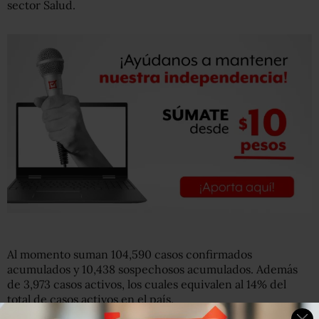
sector Salud.
Al momento suman 104,590 casos confirmados
acumulados y 10,438 sospechosos acumulados. Además
de 3,973 casos activos, los cuales equivalen al 14% del
total de casos activos en el país.