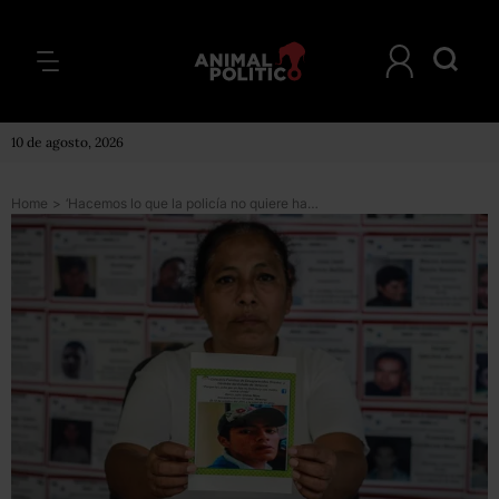
10 de agosto, 2026
Home
>
‘Hacemos lo que la policía no quiere hacer’: Laura lleva 8 años buscando a su hijo desaparecido en Orizaba