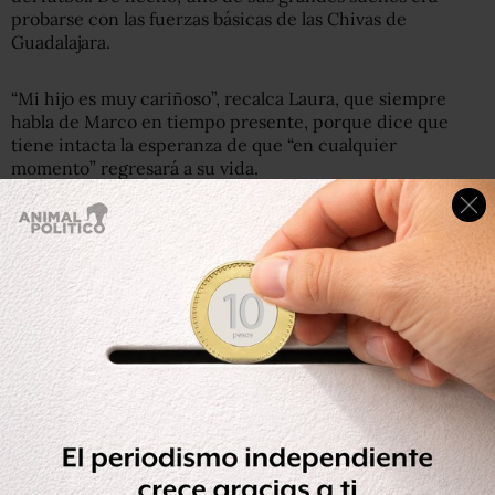
probarse con las fuerzas básicas de las Chivas de
Guadalajara.
“Mi hijo es muy cariñoso”, recalca Laura, que siempre
habla de Marco en tiempo presente, porque dice que
tiene intacta la esperanza de que “en cualquier
momento” regresará a su vida.
“Nunca lo vi que se metiera en problemas, la gente lo
estima mucho porque es muy respetuoso. Ahorita que no
está, me dicen que no entienden por qué desapareció, si
no se metía con nadie, no era problemático, es una
persona muy carismática”.
“No te vayas, ya es tarde”
Marco Julio salió de su casa la noche del 14 de octubre de
2012, alrededor de las 11.