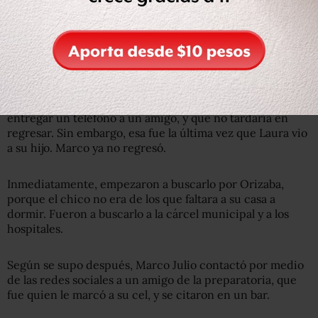
“Ya se iba a acostar -cuenta Laura-. Y ya estaba
arreglando su cama, cuando le suena el teléfono y yo
escucho que contesta y dice: ‘Sí, ahorita voy para allá’.
Sale de la habitación y me dice: ‘Mamá ahorita regreso’.
Yo le respondo: ‘No te vayas, ya es tarde hijo’”.
Pero Marco le explicó a su madre que únicamente iba a
entregar un teléfono a un amigo, y que no tardaría en
regresar. Sin embargo, esa fue la última vez que Laura vio
a su hijo. Marco ya no regresó.
Inmediatamente, empezaron a buscarlo por Orizaba,
porque el chico no era de los que faltara a su casa a
dormir. Fueron a buscarlo a la cárcel municipal y a los
hospitales.
Según se supo después, Marco Julio contactó por medio
de las redes sociales a un amigo de la preparatoria, que
fue quien le marcó a su cel, y se citaron en un bar.