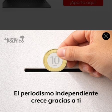
Se escucharon las campanadas y poco después comenzó
la pirotecnia, al compás de música tradicional mexicana.
Los ¡vivas! que lanzó el presidente:
Mexicanas, mexicanos:
¡Viva la Independencia!
¡Viva Miguel Hidalgo y Costilla!
¡Viva José María Morelos y Pavón!