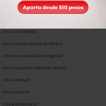
¡Viva Josefa Ortiz de Domínguez!
¡Viva Ignacio Allende!
¡Viva Leona Vicario!
¡Viva el heroico pueblo de México!
¡Vivan las comunidades indígenas!
¡Viva la grandeza cultural de México!
¡Viva la libertad!
¡Viva la justicia!
¡Viva la democracia!