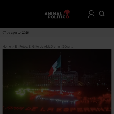
07 de agosto, 2026
Home
>
En Fotos: El Grito de AMLO en un Zócalo vacío y la ‘llama de la esperanza’